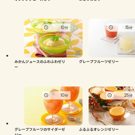
10
15
分
分
みかんジュースのふわふわゼリ
グレープフルーツゼリー
ー
10
25
分
分
グレープフルーツのサイダーゼ
ふるふるオレンジゼリー
リー