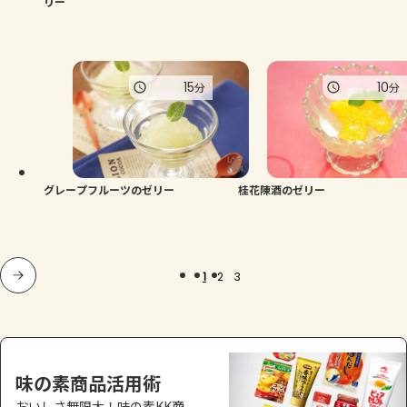
リー
15
10
分
分
グレープフルーツのゼリー
桂花陳酒のゼリー
1
2
3
味の素商品活用術
おいしさ無限大！味の素KK商