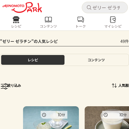
キャ
キャ
レシピ
コンテンツ
トーク
マイレシピ
レシピ
コンテンツ
ログインするとレシピを保存できます
"ゼリー ゼラチン"の人気レシピ
49件
ログイン
新規登録
人気の食材・レシピ
レシピ
コンテンツ
ホーム
きゅうり
なす
トマト
とうもろこし
ピーマン
みょうが
ゴーヤ
コンテンツ
絞り込み
人気順
レシピ
トーク
10
10
分
分