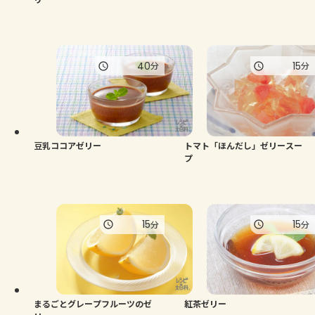
40
15
分
分
豆乳ココアゼリー
トマト「ほんだし」ゼリースー
プ
15
15
分
分
まるごとグレープフルーツのゼ
紅茶ゼリー