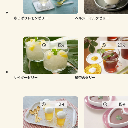
よくあるお問い合わせ
お買い物
さっぱりレモンゼリー
ヘルシーミルクゼリー
AJINOMOTO PARK とは
15
20
分
分
サイダーゼリー
紅茶のゼリー
10
15
分
分