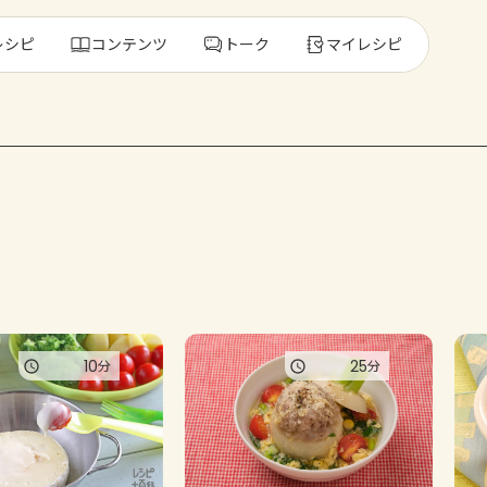
レシピ
コンテンツ
トーク
マイレシピ
レ
人気の食材・
きゅうり
ゴーヤ
10
25
分
分