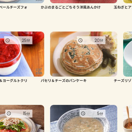
ベールチーズフォ
かぶのまるごとごちそう洋風あんかけ
玉ねぎとア
25
20
分
分
＆ヨーグルトクリ
パセリ＆チーズのパンケーキ
チーズリゾ
15
5
分
分