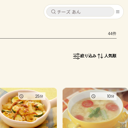
キャンセル
キャンセル
44件
シピ
コンテンツ
ログインするとレシピを保存できます
ログイン
新規登録
絞り込み
人気順
レシピ
ホーム
なす
トマト
とうもろこし
ピーマン
みょうが
コンテンツ
25
10
分
分
レシピ
トーク