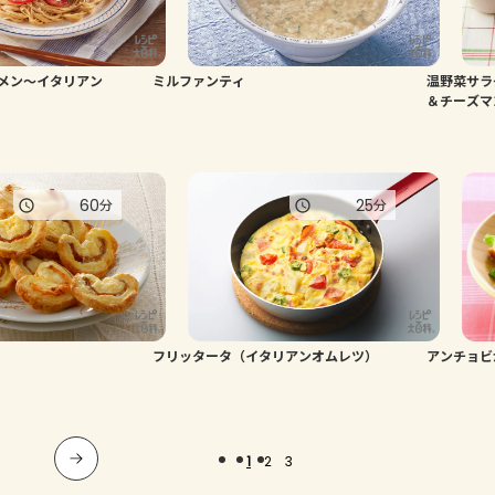
メン～イタリアン
ミルファンティ
温野菜サラ
＆チーズマ
60
25
分
分
フリッタータ（イタリアンオムレツ）
アンチョビ
1
2
3