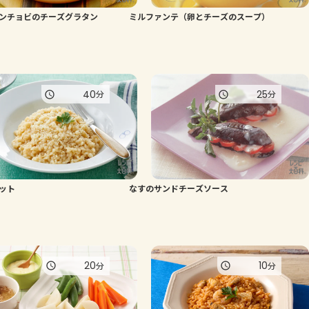
ンチョビのチーズグラタン
ミルファンテ（卵とチーズのスープ）
よくあるお問い合わせ
お買い物
40
25
分
分
AJINOMOTO PARK とは
ット
なすのサンドチーズソース
20
10
分
分