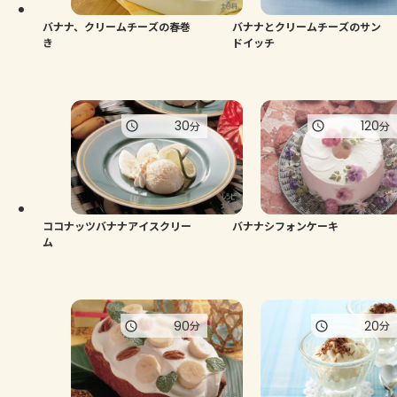
バナナ、クリームチーズの春巻
バナナとクリームチーズのサン
き
ドイッチ
30
120
分
分
ココナッツバナナアイスクリー
バナナシフォンケーキ
ム
90
20
分
分