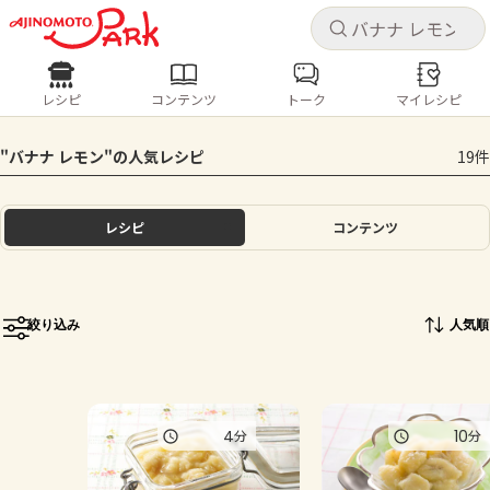
キャ
キャ
レシピ
コンテンツ
トーク
マイレシピ
レシピ
コンテンツ
ログインするとレシピを保存できます
"バナナ レモン"の人気レシピ
19件
ログイン
新規登録
人気の食材・レシピ
レシピ
コンテンツ
ホーム
きゅうり
なす
トマト
とうもろこし
ピーマン
みょうが
ゴーヤ
コンテンツ
絞り込み
人気順
レシピ
トーク
4
10
分
分