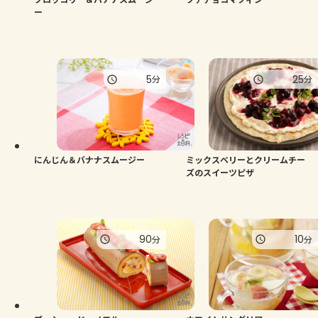
ー
5
25
分
分
にんじん＆バナナスムージー
ミックスベリーとクリームチー
ズのスイーツピザ
90
10
分
分