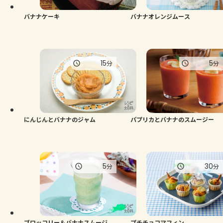
バナナケーキ
バナナオレンジムース
15
5
分
分
にんじんとバナナのジャム
パプリカとバナナのスムージー
5
30
分
分
ブロッコリー＆バナナスムージ
プチチョコマフィン