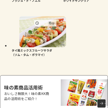
ブッシュ・ド・ノエル
ホワイトサングリア
15
分
タイ風ミックスフルーツサラダ
（ソム・タム・ポラマイ）
味の素商品活用術
おいしさ無限大！味の素KK商
品の活用術をご紹介！