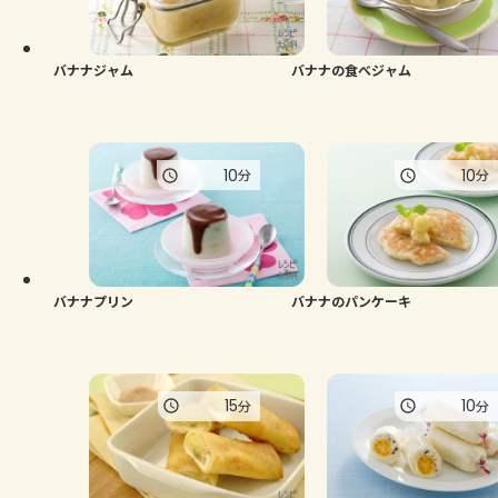
よくあるお問い合わせ
お買い物
バナナジャム
バナナの食べジャム
AJINOMOTO PARK とは
10
10
分
分
バナナプリン
バナナのパンケーキ
15
10
分
分