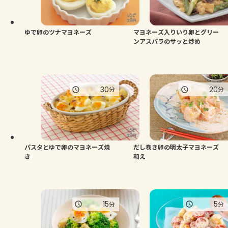
よくあるお問い合わせ
お買い物
ゆで卵のツナマヨネーズ
マヨネーズ入りいり卵とグリー
ンアスパラのサッと炒め
AJINOMOTO PARK とは
30
20
分
分
パスタとゆで卵のマヨネーズ焼
だし巻き卵の明太子マヨネーズ
き
和え
15
5
分
分