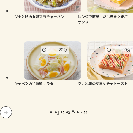
ツナと卵の丸鶏マヨチャーハン
レンジで簡単！だし巻きたまご
サンド
20
10
分
分
キャベツの半熟卵サラダ
ツナと卵のマヨケチャトースト
...
1
2
3
4
14