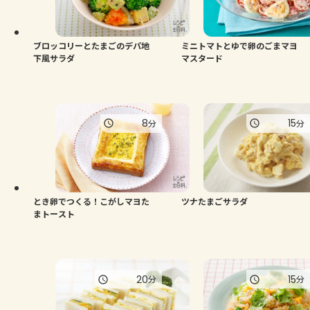
ブロッコリーとたまごのデパ地
ミニトマトとゆで卵のごまマヨ
下風サラダ
マスタード
8
15
分
分
とき卵でつくる！こがしマヨた
ツナたまごサラダ
まトースト
20
15
分
分