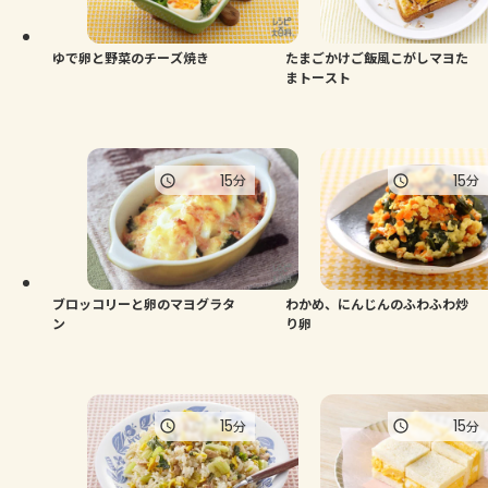
ゆで卵と野菜のチーズ焼き
たまごかけご飯風こがしマヨた
まトースト
15
15
分
分
ブロッコリーと卵のマヨグラタ
わかめ、にんじんのふわふわ炒
ン
り卵
15
15
分
分