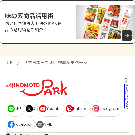
味の素商品活用術
おいしさ無限大！味の素KK商
品の活用術をご紹介！
TOP
「マヨネーズ 卵」検索結果ページ
BACK TO TOP
LINE
X
Youtube
Pinterest
Instagram
facebook
MAIL