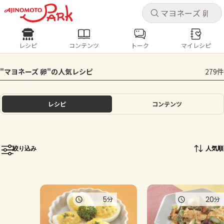
キャ
キャ
レシピ
コンテンツ
トーク
マイレシピ
レシピ
コンテンツ
ログインするとレシピを保存できます
"マヨネーズ 卵"の人気レシピ
279件
ログイン
新規登録
人気の食材・レシピ
レシピ
コンテンツ
ホーム
きゅうり
なす
トマト
とうもろこし
ピーマン
みょうが
ゴーヤ
コンテンツ
絞り込み
人気順
レシピ
トーク
5
20
分
分