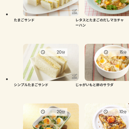
たまごサンド
レタスとたまごのだしマヨチャ
ーハン
20
15
分
分
シンプルたまごサンド
じゃがいもと卵のサラダ
20
10
分
分