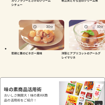
カリフラワーとさけのクリーム
帆立貝とそら豆のクリーム煮
シチュー
30
10
分
分
若鶏と栗のビネガー風味
洋梨とアプリコットのアールグ
レイマリネ
味の素商品活用術
おいしさ無限大！味の素KK商
品の活用術をご紹介！