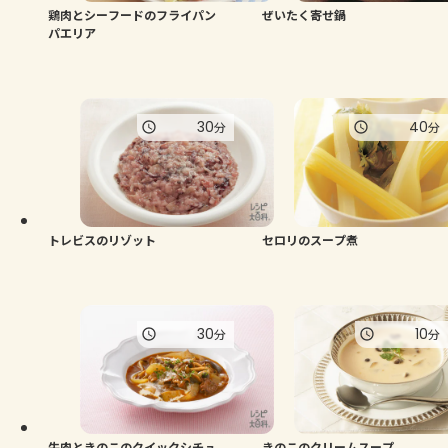
鶏肉とシーフードのフライパン
ぜいたく寄せ鍋
パエリア
30
40
分
分
トレビスのリゾット
セロリのスープ煮
30
10
分
分
牛肉ときのこのクイックシチュ
きのこのクリームスープ