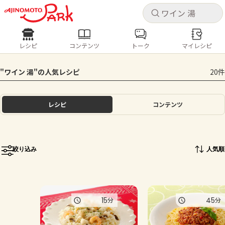
キャ
キャ
レシピ
コンテンツ
トーク
マイレシピ
レシピ
コンテンツ
ログインするとレシピを保存できます
"ワイン 湯"の人気レシピ
20件
ログイン
新規登録
人気の食材・レシピ
レシピ
コンテンツ
ホーム
きゅうり
なす
トマト
とうもろこし
ピーマン
みょうが
ゴーヤ
コンテンツ
絞り込み
人気順
レシピ
トーク
15
45
分
分