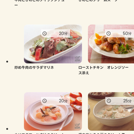
ー
20
50
分
分
炒め牛肉のサラダマリネ
ローストチキン オレンジソー
ス添え
20
25
分
分