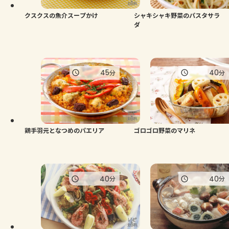
クスクスの魚介スープかけ
シャキシャキ野菜のパスタサラ
ダ
45
40
分
分
鶏手羽元となつめのパエリア
ゴロゴロ野菜のマリネ
40
40
分
分