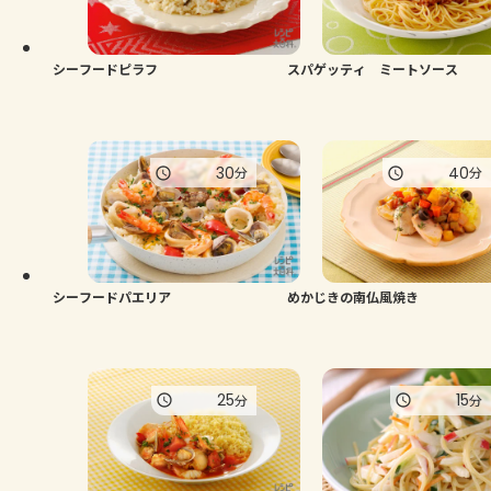
よくあるお問い合わせ
お買い物
シーフードピラフ
スパゲッティ ミートソース
AJINOMOTO PARK とは
30
40
分
分
シーフードパエリア
めかじきの南仏風焼き
25
15
分
分