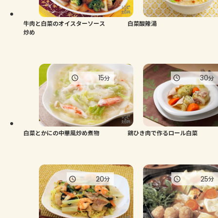
牛肉と白菜のオイスターソース
白菜酸辣湯
炒め
15
30
分
分
白菜とかにの中華風炒め煮物
鶏ひき肉で作るロール白菜
20
25
分
分