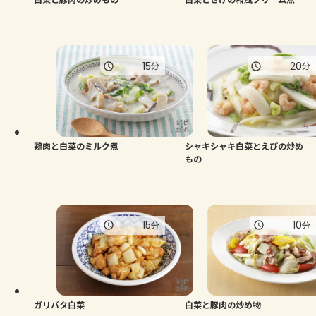
15
20
分
分
鶏肉と白菜のミルク煮
シャキシャキ白菜とえびの炒め
もの
15
10
分
分
ガリバタ白菜
白菜と豚肉の炒め物