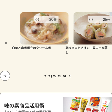
20
25
分
分
白菜と水煮帆立のクリーム煮
鶏ひき肉とさけの白菜ロール蒸
し
1
2
3
4
5
味の素商品活用術
おいしさ無限大！味の素KK商