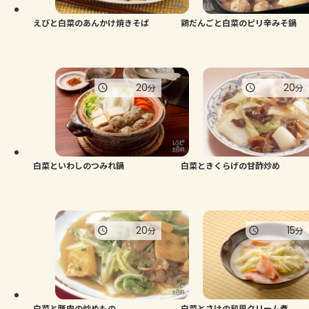
えびと白菜のあんかけ焼きそば
鶏だんごと白菜のピリ辛みそ鍋
20
20
分
分
白菜といわしのつみれ鍋
白菜ときくらげの甘酢炒め
20
15
分
分
白菜と豚肉の炒めもの
白菜とさけの和風クリーム煮