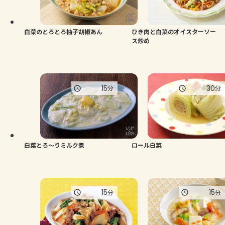
よくあるお問い合わせ
お買い物
白菜のとろとろ柚子胡椒あん
ひき肉と白菜のオイスターソー
ス炒め
AJINOMOTO PARK とは
15
30
分
分
白菜とろ～りミルク煮
ロール白菜
15
15
分
分