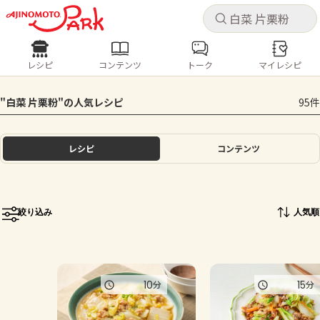
キャ
キャ
レシピ
コンテンツ
トーク
マイレシピ
レシピ
コンテンツ
ログインするとレシピを保存できます
"白菜 片栗粉"の人気レシピ
95件
ログイン
新規登録
人気の食材・レシピ
レシピ
コンテンツ
ホーム
きゅうり
なす
トマト
とうもろこし
ピーマン
みょうが
ゴーヤ
コンテンツ
絞り込み
人気順
レシピ
トーク
10
15
分
分