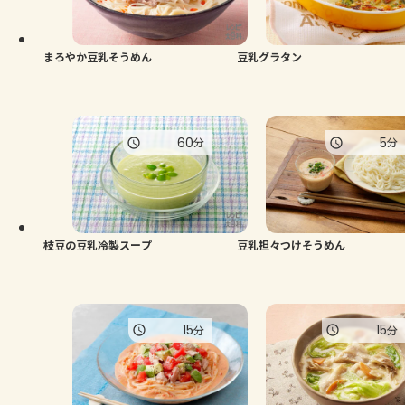
よくあるお問い合わせ
お買い物
まろやか豆乳そうめん
豆乳グラタン
AJINOMOTO PARK とは
60
5
分
分
枝豆の豆乳冷製スープ
豆乳担々つけそうめん
15
15
分
分