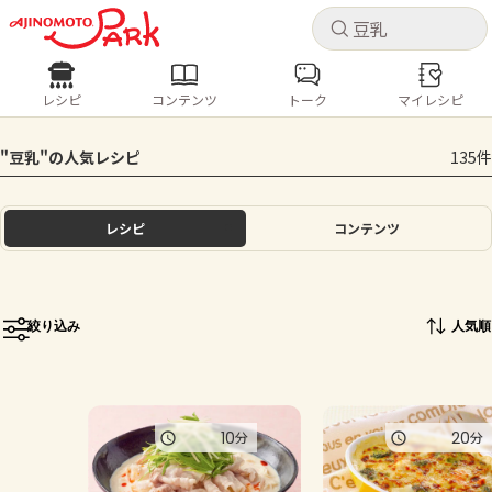
キャ
キャ
レシピ
コンテンツ
トーク
マイレシピ
レシピ
コンテンツ
ログインするとレシピを保存できます
"豆乳"の人気レシピ
135件
ログイン
新規登録
人気の食材・レシピ
レシピ
コンテンツ
ホーム
きゅうり
なす
トマト
とうもろこし
ピーマン
みょうが
ゴーヤ
コンテンツ
絞り込み
人気順
レシピ
トーク
10
20
分
分