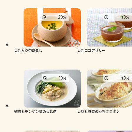
20
40
分
分
豆乳入り茶碗蒸し
豆乳ココアゼリー
10
40
分
分
鶏肉とチンゲン菜の豆乳煮
豆腐と野菜の豆乳グラタン