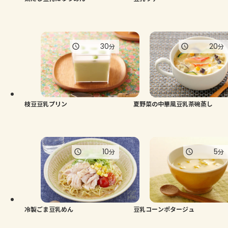
30
20
分
分
枝豆豆乳プリン
夏野菜の中華風豆乳茶碗蒸し
10
5
分
分
冷製ごま豆乳めん
豆乳コーンポタージュ