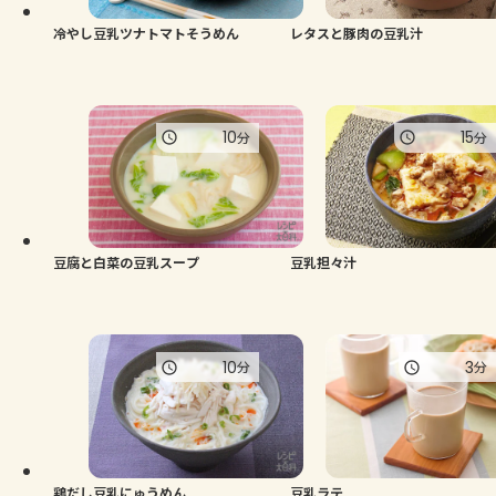
冷やし豆乳ツナトマトそうめん
レタスと豚肉の豆乳汁
10
15
分
分
豆腐と白菜の豆乳スープ
豆乳担々汁
10
3
分
分
鶏だし豆乳にゅうめん
豆乳ラテ