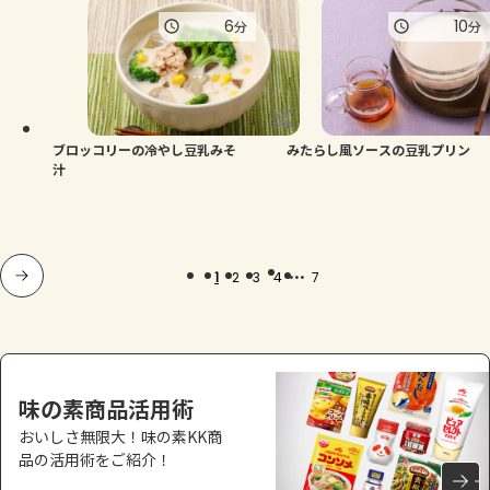
6
10
分
分
ブロッコリーの冷やし豆乳みそ
みたらし風ソースの豆乳プリン
汁
...
1
2
3
4
7
味の素商品活用術
おいしさ無限大！味の素KK商
品の活用術をご紹介！