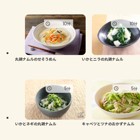
10
10
分
分
丸鶏ナムルのせそうめん
いかとニラの丸鶏ナムル
5
5
分
分
いかとネギの丸鶏ナムル
キャベツとツナのおかずナムル