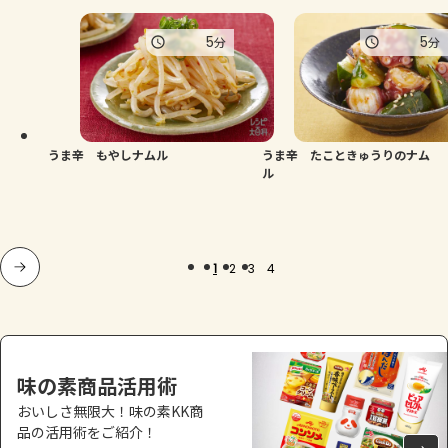
5
5
分
分
うま辛 もやしナムル
うま辛 たこときゅうりのナム
ル
1
2
3
4
味の素商品活用術
おいしさ無限大！味の素KK商
品の活用術をご紹介！