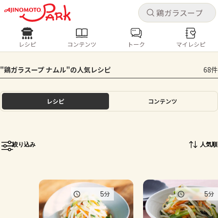
キャ
キャ
レシピ
コンテンツ
トーク
マイレシピ
レシピ
コンテンツ
ログインするとレシピを保存できます
"鶏ガラスープ ナムル"の人気レシピ
68件
ログイン
新規登録
人気の食材・レシピ
レシピ
コンテンツ
ホーム
きゅうり
なす
トマト
とうもろこし
ピーマン
みょうが
ゴーヤ
コンテンツ
絞り込み
人気順
レシピ
トーク
5
5
分
分