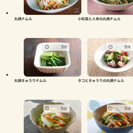
よくあるお問い合わせ
お買い物
丸鶏ナムル
小松菜と人参の丸鶏ナムル
AJINOMOTO PARK とは
3
5
分
分
丸鶏きゅうりナムル
タコときゅうりの丸鶏ナムル
5
5
分
分