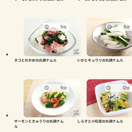
5
5
分
分
タコとわかめの丸鶏ナムル
いかとキュウリの丸鶏ナムル
5
12
分
分
サーモンときゅうりの丸鶏ナム
しらすと小松菜の丸鶏ナムル
ル