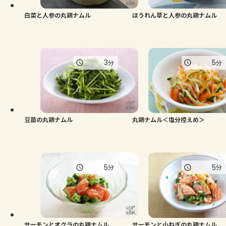
白菜と人参の丸鶏ナムル
ほうれん草と人参の丸鶏ナムル
3
5
分
分
豆苗の丸鶏ナムル
丸鶏ナムル＜塩分控えめ＞
5
5
分
分
サーモンとオクラの丸鶏ナムル
サーモンと小ねぎの丸鶏ナムル