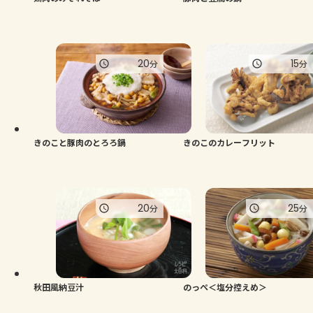
20
15
分
分
きのこと豚肉のとろろ鍋
きのこのカレーフリット
20
25
分
分
秋田風納豆汁
のっぺ＜塩分控えめ＞