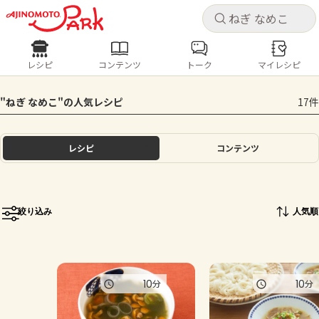
キャ
キャ
レシピ
コンテンツ
トーク
マイレシピ
レシピ
コンテンツ
ログインするとレシピを保存できます
"ねぎ なめこ"の人気レシピ
17件
ログイン
新規登録
人気の食材・レシピ
レシピ
コンテンツ
ホーム
きゅうり
なす
トマト
とうもろこし
ピーマン
みょうが
ゴーヤ
コンテンツ
絞り込み
人気順
レシピ
トーク
10
10
分
分