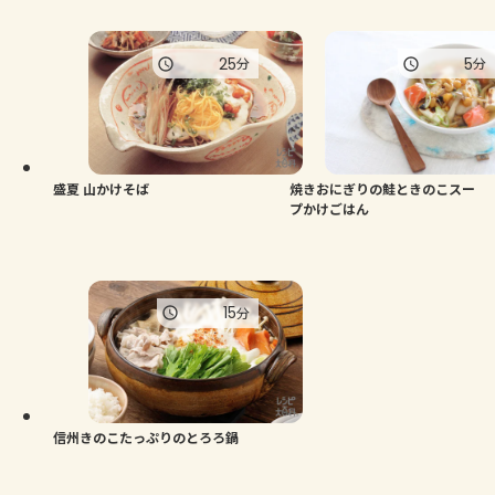
25
5
分
分
盛夏 山かけそば
焼きおにぎりの鮭ときのこスー
プかけごはん
15
分
信州きのこたっぷりのとろろ鍋