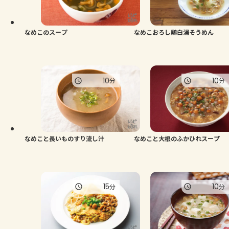
よくあるお問い合わせ
お買い物
なめこのスープ
なめこおろし鶏白湯そうめん
AJINOMOTO PARK とは
10
10
分
分
なめこと長いものすり流し汁
なめこと大根のふかひれスープ
15
10
分
分