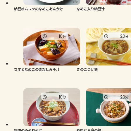
納豆オムレツのなめこあんかけ
なめこ入り納豆汁
10
20
分
分
なすとなめこの赤だしみそ汁
きのこつけ麺
10
20
分
分
鶏肉のみぞれそば
豚肉と豆腐の鍋