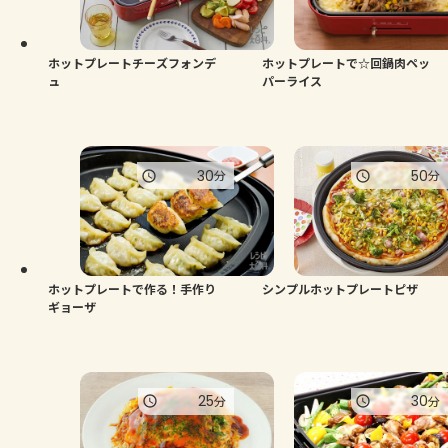
よくあるお問い合わせ
お買い物
ホットプレートチーズフォンデ
ホットプレートで☆回鍋肉ペッ
ュ
パーライス
AJINOMOTO PARK とは
30
50
分
分
ホットプレートで作る！手作り
シンプルホットプレートピザ
ギョーザ
25
30
分
分