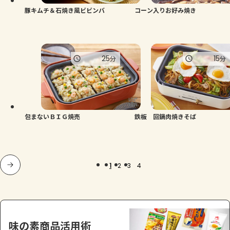
豚キムチ＆石焼き風ビビンバ
コーン入りお好み焼き
25
15
分
分
包まないＢＩＧ焼売
鉄板 回鍋肉焼きそば
1
2
3
4
味の素商品活用術