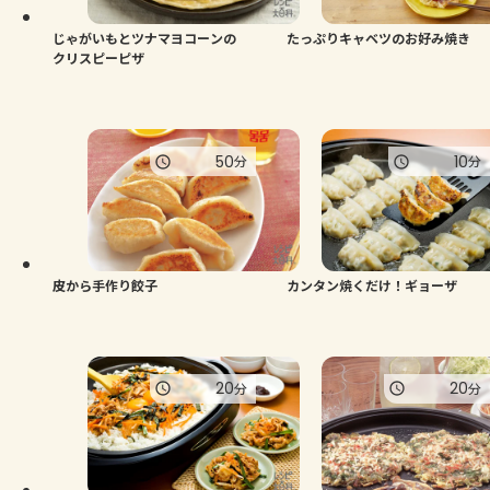
じゃがいもとツナマヨコーンの
たっぷりキャベツのお好み焼き
クリスピーピザ
50
10
分
分
皮から手作り餃子
カンタン焼くだけ！ギョーザ
20
20
分
分