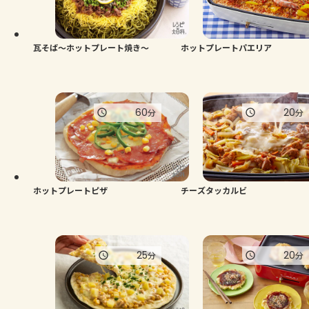
瓦そば～ホットプレート焼き～
ホットプレートパエリア
60
20
分
分
ホットプレートピザ
チーズタッカルビ
25
20
分
分