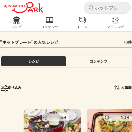
キャ
キャ
レシピ
コンテンツ
トーク
マイレシピ
レシピ
コンテンツ
ログインするとレシピを保存できます
"ホットプレート"の人気レシピ
70件
ログイン
新規登録
人気の食材・レシピ
レシピ
コンテンツ
ホーム
きゅうり
なす
トマト
とうもろこし
ピーマン
みょうが
ゴーヤ
コンテンツ
絞り込み
人気順
レシピ
トーク
15
20
分
分