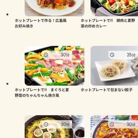
ホットプレートで作る！広島風
ホットプレートで!! 鶏肉と夏野
お好み焼き
菜の炒めカレー
30
25
分
分
ホットプレートで!! まぐろと夏
ホットプレートで包まない餃子
野菜のちゃんちゃん焼き風
30
30
分
分