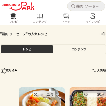
キャ
キャ
レシピ
コンテンツ
トーク
マイレシピ
レシピ
コンテンツ
ログインするとレシピを保存できます
"鶏肉 ソーセージ"の人気レシピ
10件
ログイン
新規登録
人気の食材・レシピ
レシピ
コンテンツ
ホーム
きゅうり
なす
トマト
とうもろこし
ピーマン
みょうが
ゴーヤ
コンテンツ
絞り込み
人気順
レシピ
トーク
25
20
分
分