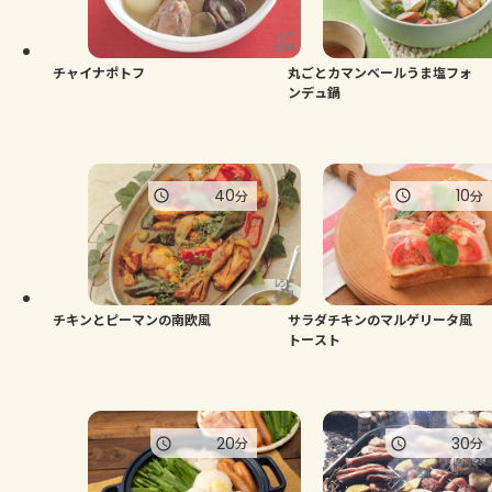
チャイナポトフ
丸ごとカマンベールうま塩フォ
ンデュ鍋
40
10
分
分
チキンとピーマンの南欧風
サラダチキンのマルゲリータ風
トースト
20
30
分
分