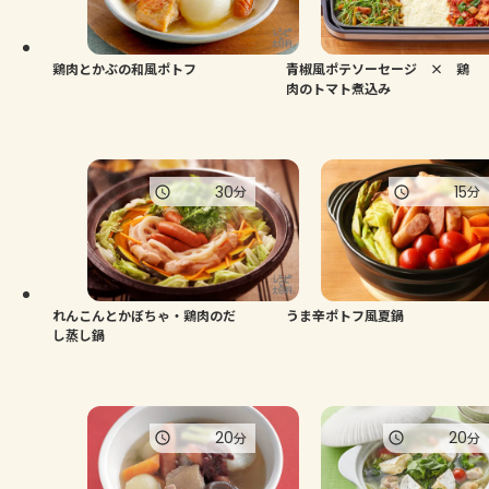
よくあるお問い合わせ
お買い物
鶏肉とかぶの和風ポトフ
青椒風ポテソーセージ × 鶏
肉のトマト煮込み
AJINOMOTO PARK とは
30
15
分
分
れんこんとかぼちゃ・鶏肉のだ
うま辛ポトフ風夏鍋
し蒸し鍋
20
20
分
分