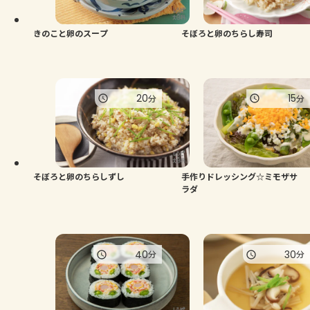
きのこと卵のスープ
そぼろと卵のちらし寿司
20
15
分
分
そぼろと卵のちらしずし
手作りドレッシング☆ミモザサ
ラダ
40
30
分
分