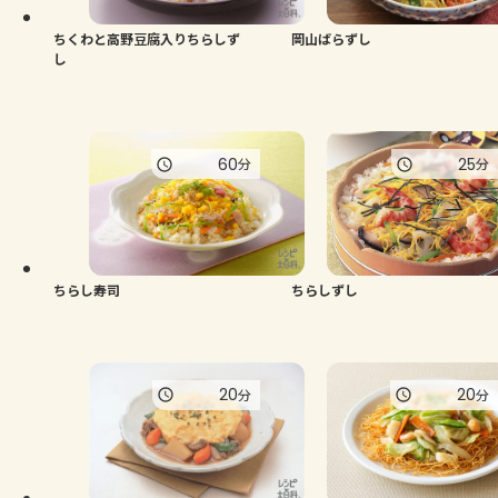
ちくわと高野豆腐入りちらしず
岡山ばらずし
し
60
25
分
分
ちらし寿司
ちらしずし
20
20
分
分