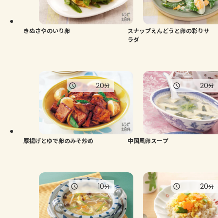
よくあるお問い合わせ
お買い物
きぬさやのいり卵
スナップえんどうと卵の彩りサ
ラダ
AJINOMOTO PARK とは
20
20
分
分
厚揚げとゆで卵のみそ炒め
中国風卵スープ
10
20
分
分