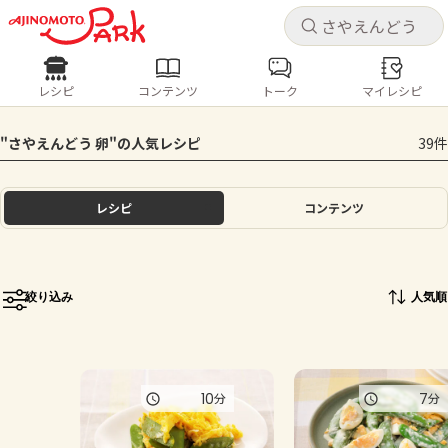
キャ
キャ
レシピ
コンテンツ
トーク
マイレシピ
レシピ
コンテンツ
ログインするとレシピを保存できます
"さやえんどう 卵"の人気レシピ
39件
ログイン
新規登録
人気の食材・レシピ
レシピ
コンテンツ
ホーム
きゅうり
なす
トマト
とうもろこし
ピーマン
みょうが
ゴーヤ
コンテンツ
絞り込み
人気順
レシピ
トーク
10
7
分
分