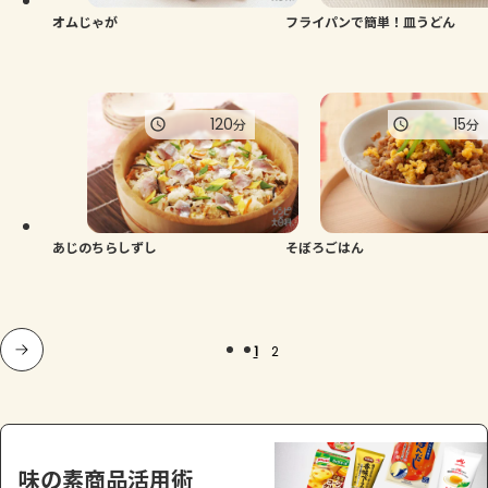
オムじゃが
フライパンで簡単！皿うどん
120
15
分
分
あじのちらしずし
そぼろごはん
1
2
味の素商品活用術