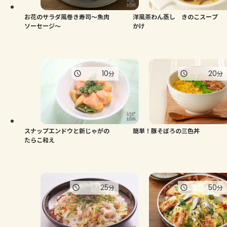
お花のサラダ風巻き寿司～魚肉
洋風茶わん蒸し きのこスープ
ソーセージ～
かけ
10
20
分
分
スナップエンドウと新じゃがの
簡単！豚そぼろの三色丼
たらこ和え
25
50
分
分