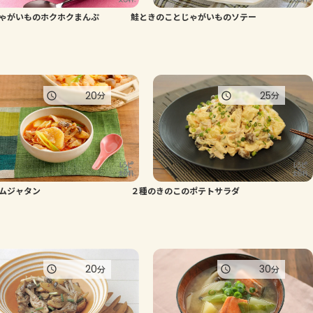
ゃがいものホクホクまんぷ
鮭ときのことじゃがいものソテー
よくあるお問い合わせ
お買い物
20
25
分
分
AJINOMOTO PARK とは
ムジャタン
２種のきのこのポテトサラダ
20
30
分
分