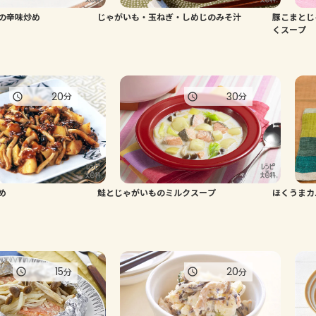
の辛味炒め
じゃがいも・玉ねぎ・しめじのみそ汁
豚こまとじ
くスープ
20
30
分
分
め
鮭とじゃがいものミルクスープ
ほくうまカ
15
20
分
分