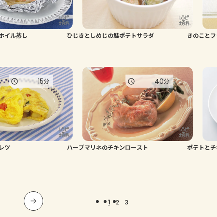
ホイル蒸し
ひじきとしめじの鮭ポテトサラダ
きのことフ
15
40
分
分
レツ
ハーブマリネのチキンロースト
ポテトとチ
1
2
3