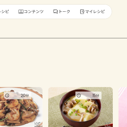
レシピ
コンテンツ
トーク
マイレシピ
レ
人気の食材・
きゅうり
ゴーヤ
20
15
分
分