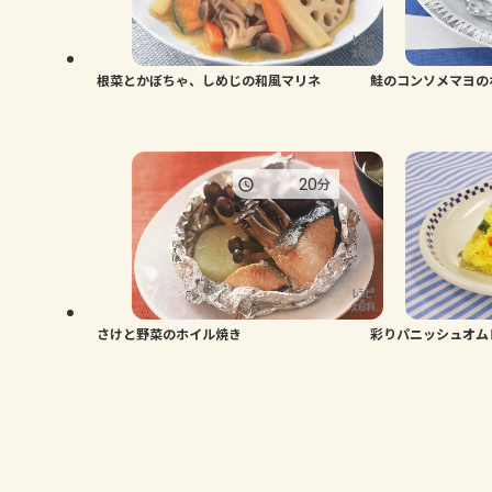
根菜とかぼちゃ、しめじの和風マリネ
鮭のコンソメマヨの
20
分
さけと野菜のホイル焼き
彩りパニッシュオム