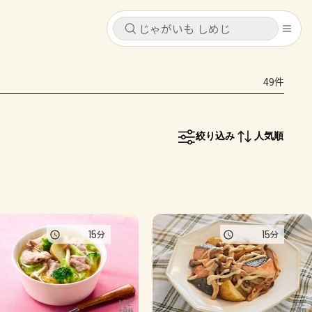
キャンセル
キャンセル
49件
シピ
コンテンツ
ログインするとレシピを保存できます
ログイン
新規登録
絞り込み
人気順
レシピ
ホーム
なす
トマト
とうもろこし
ピーマン
みょうが
コンテンツ
15
15
分
分
レシピ
トーク