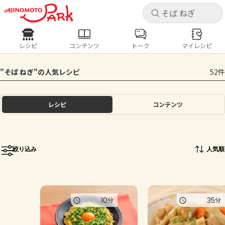
キャ
キャ
レシピ
コンテンツ
トーク
マイレシピ
レシピ
コンテンツ
ログインするとレシピを保存できます
"そば ねぎ"の人気レシピ
52件
ログイン
新規登録
人気の食材・レシピ
レシピ
コンテンツ
ホーム
きゅうり
なす
トマト
とうもろこし
ピーマン
みょうが
ゴーヤ
コンテンツ
絞り込み
人気順
レシピ
トーク
10
35
分
分