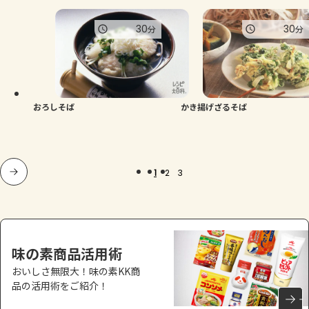
30
30
分
分
おろしそば
かき揚げざるそば
1
2
3
味の素商品活用術
おいしさ無限大！味の素KK商
品の活用術をご紹介！