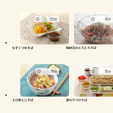
20
15
分
分
もずくつゆそば
鮭納豆のとろとろそば
15
15
分
分
えび卵とじそば
変わりつけそば