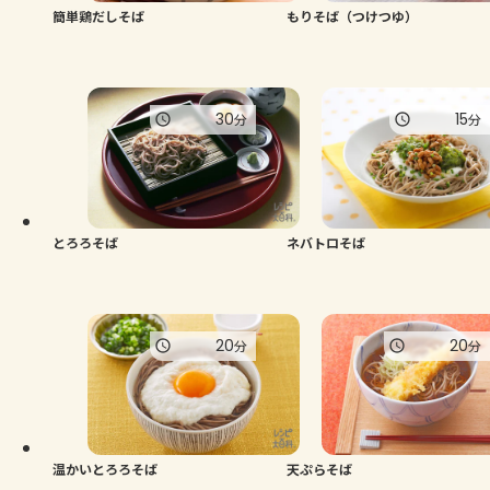
簡単鶏だしそば
もりそば（つけつゆ）
30
15
分
分
とろろそば
ネバトロそば
20
20
分
分
温かいとろろそば
天ぷらそば