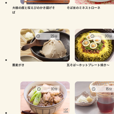
大根の皮と桜えびのかき揚げそ
そば米のミネストローネ
ば
25
30
分
分
蕎麦がき
瓦そば～ホットプレート焼き～
10
15
分
分