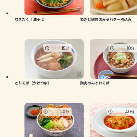
よくあるお問い合わせ
お買い物
ねぎだく！油そば
ねぎと鶏肉のみそバター煮込み
AJINOMOTO PARK とは
15
10
分
分
とりそば（かけつゆ）
鶏肉のみぞれそば
20
40
分
分