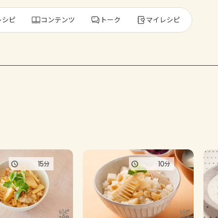
レシピ
コンテンツ
トーク
マイレシピ
レ
人気の食材・
きゅうり
ゴーヤ
15
10
分
分