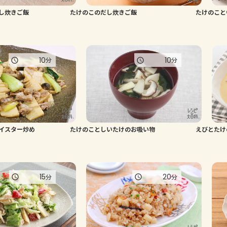
し炊きご飯
たけのこのだし炊きご飯
たけのこと
10
10
分
分
イスター炒め
たけのことしいたけのお吸い物
えびとたけ
15
20
分
分