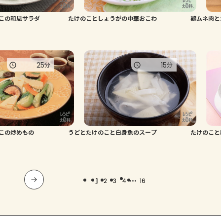
この和風サラダ
たけのことしょうがの中華おこわ
鶏ムネ肉と
25
15
分
分
この炒めもの
うどとたけのこと白身魚のスープ
たけのこと
...
1
2
3
4
16