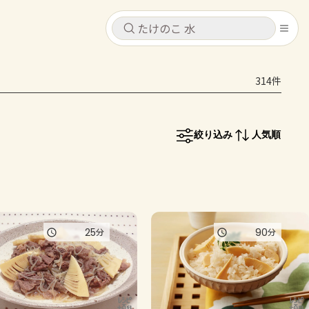
キャンセル
キャンセル
314件
シピ
コンテンツ
ログインするとレシピを保存できます
ログイン
新規登録
絞り込み
人気順
レシピ
ホーム
なす
トマト
とうもろこし
ピーマン
みょうが
コンテンツ
25
90
分
分
レシピ
トーク