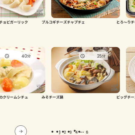
チョビガーリック
プルコギチーズチャプチェ
とろ～りチ
40
25
分
分
のクリームシチュ
みそチーズ鍋
ビッグチー
...
1
2
3
4
6