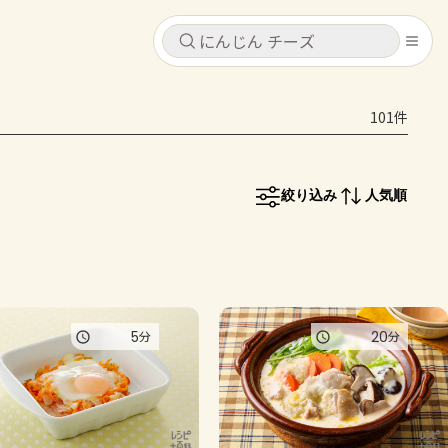
キャンセル
キャンセル
101件
シピ
コンテンツ
ログインするとレシピを保存できます
ログイン
新規登録
絞り込み
人気順
レシピ
ホーム
なす
トマト
とうもろこし
ピーマン
みょうが
コンテンツ
5
20
分
分
レシピ
トーク