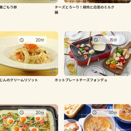
巣ごもり卵
チーズとろ～り！鶏肉と白菜のミルク
よくあるお問い合わせ
鍋
お買い物
20
15
分
分
AJINOMOTO PARK とは
じんのクリームリゾット
ホットプレートチーズフォンデュ
20
30
分
分