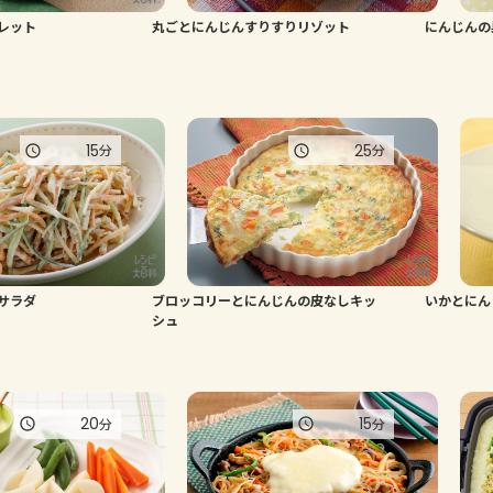
レット
丸ごとにんじんすりすりリゾット
にんじんの
15
25
分
分
サラダ
ブロッコリーとにんじんの皮なしキッ
いかとにん
シュ
20
15
分
分