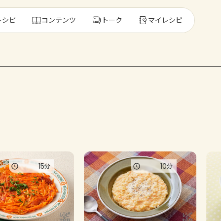
レシピ
コンテンツ
トーク
マイレシピ
レ
人気の食材・
きゅうり
ゴーヤ
15
10
分
分