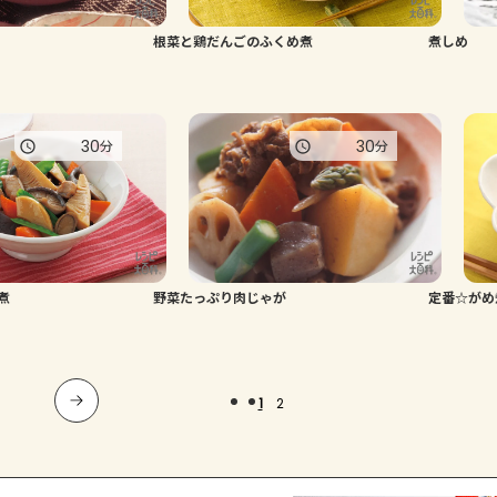
根菜と鶏だんごのふくめ煮
煮しめ
30
30
分
分
煮
野菜たっぷり肉じゃが
定番☆がめ
1
2