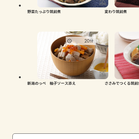
野菜たっぷり筑前煮
変わり筑前煮
20
分
新潟のっぺ 柚子ソース添え
ささみでつくる筑前