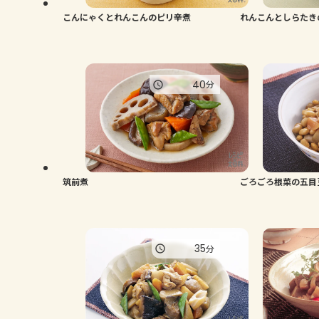
こんにゃくとれんこんのピリ辛煮
れんこんとしらたき
40
分
筑前煮
ごろごろ根菜の五目
35
分