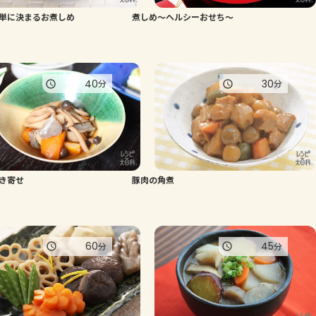
単に決まるお煮しめ
煮しめ～ヘルシーおせち～
よくあるお問い合わせ
お買い物
40
30
分
分
AJINOMOTO PARK とは
き寄せ
豚肉の角煮
60
45
分
分