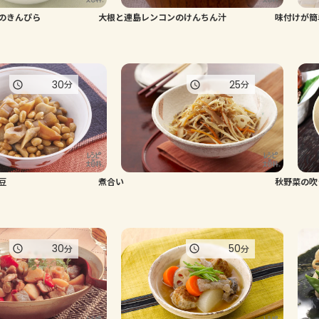
のきんぴら
大根と連島レンコンのけんちん汁
味付けが簡
30
25
分
分
豆
煮合い
秋野菜の吹
30
50
分
分