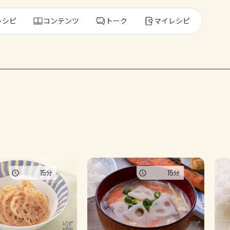
レシピ
コンテンツ
トーク
マイレシピ
レ
人気の食材・
きゅうり
ゴーヤ
15
15
分
分