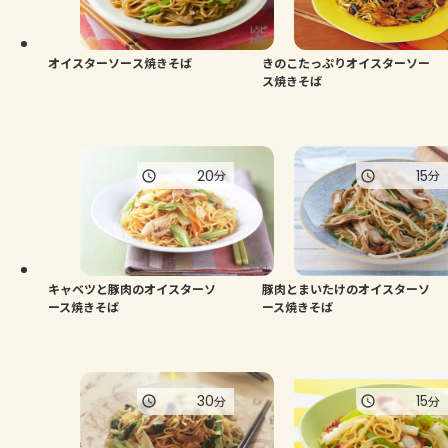
よくあるお問い合わせ
お買い物
オイスターソース焼きそば
きのこたっぷりオイスターソー
ス焼きそば
AJINOMOTO PARK とは
20
15
分
分
キャベツと豚肉のオイスターソ
豚肉とまいたけのオイスターソ
ース焼きそば
ース焼きそば
30
15
分
分