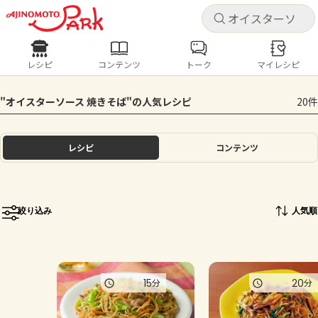
キャ
キャ
レシピ
コンテンツ
トーク
マイレシピ
レシピ
コンテンツ
ログインするとレシピを保存できます
"オイスターソース 焼きそば"の人気レシピ
20件
ログイン
新規登録
人気の食材・レシピ
レシピ
コンテンツ
ホーム
きゅうり
なす
トマト
とうもろこし
ピーマン
みょうが
ゴーヤ
コンテンツ
絞り込み
人気順
レシピ
トーク
15
20
分
分