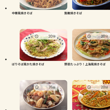
中華風焼きそば
無敵焼きそば
20
20
分
分
ばりそば風かた焼きそば
野菜たっぷり！上海風焼きそば
35
20
分
分