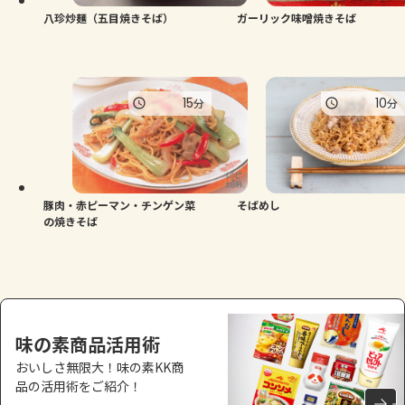
八珍炒麺（五目焼きそば）
ガーリック味噌焼きそば
15
10
分
分
豚肉・赤ピーマン・チンゲン菜
そばめし
の焼きそば
味の素商品活用術
おいしさ無限大！味の素KK商
品の活用術をご紹介！