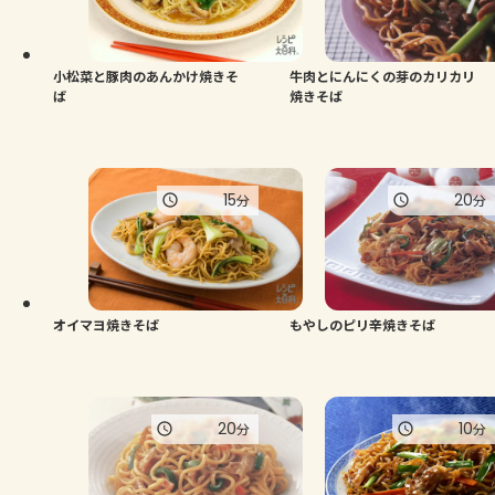
小松菜と豚肉のあんかけ焼きそ
牛肉とにんにくの芽のカリカリ
ば
焼きそば
15
20
分
分
オイマヨ焼きそば
もやしのピリ辛焼きそば
20
10
分
分