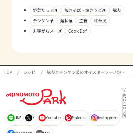
野菜たっぷり
焼きそば・焼きうどん
豚肉
チンゲン菜
麺料理
主食
中華風
丸鶏がらスープ
Cook Do®
TOP
レシピ
豚肉とチンゲン菜のオイスターソース焼きそば
BACK TO TOP
LINE
X
Youtube
Pinterest
Instagram