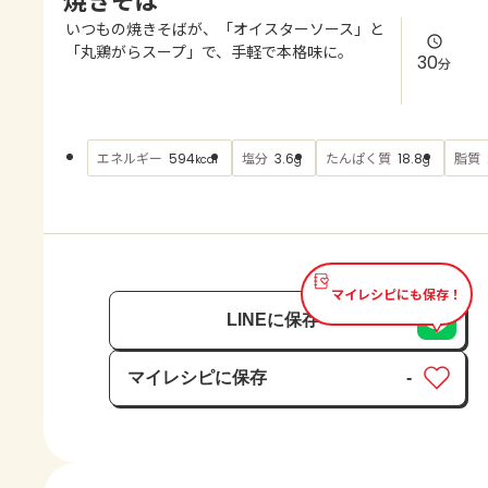
よくあるお問い合わせ
いつもの焼きそばが、「オイスターソース」と
「丸鶏がらスープ」で、手軽で本格味に。
30
分
お買い物
AJINOMOTO PARK とは
エネルギー
塩分
たんぱく質
脂質
594
3.6
18.8
kcal
g
g
マイレシピにも保存！
LINEに保存
マイレシピに保存
-
保存済み