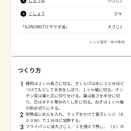
しょうゆ
小さじ1
A
こしょう
少々
A
「AJINOMOTO サラダ油」
大さじ1
レシピ提供：味の素KK
つくり方
1
豚肉は２ｃｍ長さに切る。きくらげは水に２０分ほど
つけてもどして水気をしぼり、１ｃｍ幅に切る。チン
ゲン菜は葉と芯に切り分ける。葉は長さを半分に切
り、芯はタテ８等分のくし形に切る。ねぎは１ｃｍ幅
の斜め切りにする。
2
耐熱皿にめんを入れ、ラップをかけて電子レンジ（６
００Ｗ）で１分ほど加熱する。
3
フライパンに油大さじ１／２を強火で熱し、（１）の