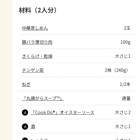
材料（2人分）
中華蒸しめん
2玉
豚バラ薄切り肉
100g
きくらげ・乾燥
大さじ1
チンゲン菜
2株（240g）
ねぎ
1/2本
「丸鶏がらスープ™」
適量
「Cook Do®」オイスターソース
大さじ2
A
酒
大さじ1
A