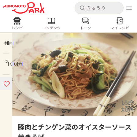
キャンセル
キャンセル
レシピ
コンテンツ
トーク
マイレシピ
レシピ
コンテンツ
ログインするとレシピを保存できます
ログイン
新規登録
材料
人気の食材・レシピ
つくり方
ホーム
きゅうり
なす
トマト
とうもろこし
ピーマン
みょうが
ゴーヤ
コンテンツ
レシピ
トーク
豚肉とチンゲン菜のオイスターソース
焼きそば