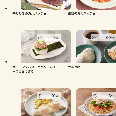
牛たたきのカルパッチョ
銀鮭のカルパッチョ
15
60
分
分
サーモンタルタルとクリームチ
ザル豆腐
ーズのおにぎり
10
15
分
分