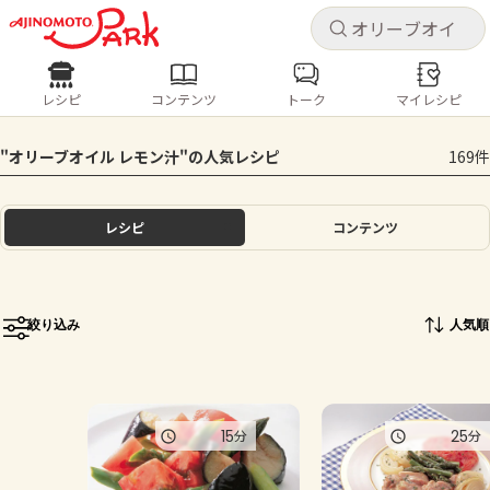
キャ
キャ
レシピ
コンテンツ
トーク
マイレシピ
レシピ
コンテンツ
ログインするとレシピを保存できます
"オリーブオイル レモン汁"の人気レシピ
169件
ログイン
新規登録
人気の食材・レシピ
レシピ
コンテンツ
ホーム
きゅうり
なす
トマト
とうもろこし
ピーマン
みょうが
ゴーヤ
コンテンツ
絞り込み
人気順
レシピ
トーク
15
25
分
分