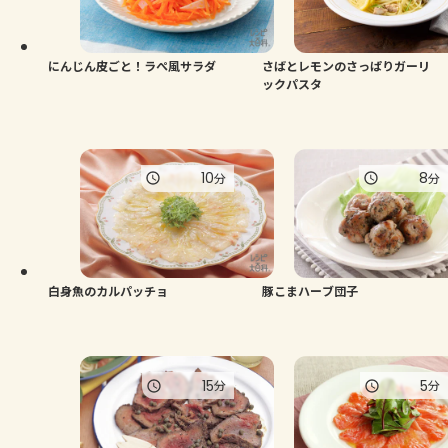
にんじん皮ごと！ラぺ風サラダ
さばとレモンのさっぱりガーリ
ックパスタ
10
8
分
分
白身魚のカルパッチョ
豚こまハーブ団子
15
5
分
分