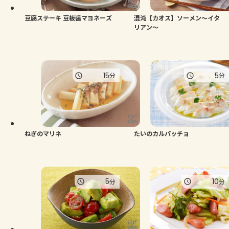
豆腐ステーキ 豆板醤マヨネーズ
混沌【カオス】ソーメン～イタ
リアン～
15
5
分
分
ねぎのマリネ
たいのカルパッチョ
5
10
分
分