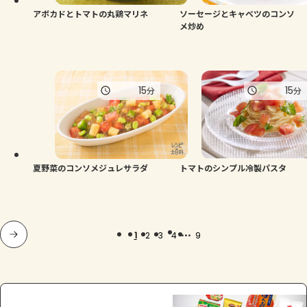
アボカドとトマトの丸鶏マリネ
ソーセージとキャベツのコンソ
メ炒め
15
15
分
分
夏野菜のコンソメジュレサラダ
トマトのシンプル冷製パスタ
...
1
2
3
4
9