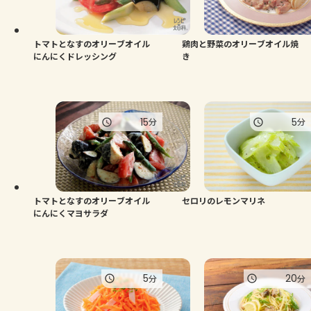
よくあるお問い合わせ
お買い物
トマトとなすのオリーブオイル
鶏肉と野菜のオリーブオイル焼
にんにくドレッシング
き
AJINOMOTO PARK とは
15
5
分
分
トマトとなすのオリーブオイル
セロリのレモンマリネ
にんにくマヨサラダ
5
20
分
分