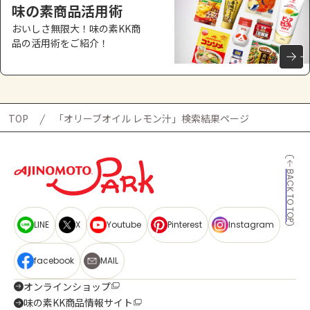
味の素商品活用術
おいしさ無限大！味の素KK商
品の活用術をご紹介！
TOP
「オリーブオイル レモン汁」検索結果ページ
BACK TO TOP
LINE
X
Youtube
Pinterest
Instagram
facebook
MAIL
オンラインショップ
味の素KK商品情報サイト