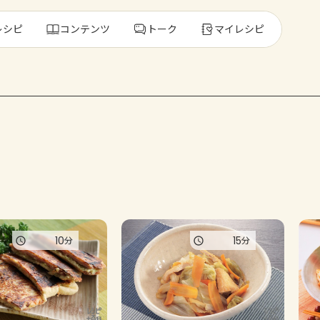
レシピ
コンテンツ
トーク
マイレシピ
レ
人気の食材・
きゅうり
ゴーヤ
10
15
分
分