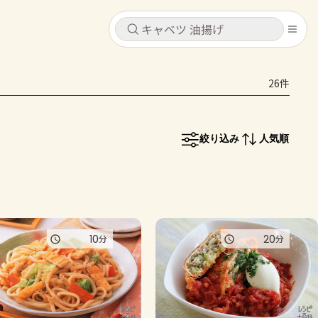
キャンセル
キャンセル
26件
シピ
コンテンツ
ログインするとレシピを保存できます
ログイン
新規登録
絞り込み
人気順
レシピ
ホーム
なす
トマト
とうもろこし
ピーマン
みょうが
コンテンツ
10
20
分
分
レシピ
トーク