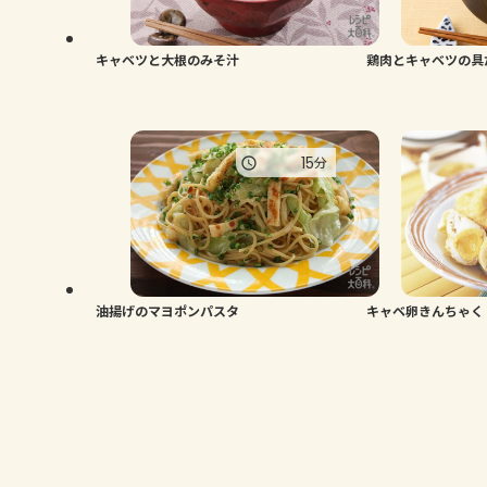
キャベツと大根のみそ汁
鶏肉とキャベツの具
15
分
油揚げのマヨポンパスタ
キャベ卵きんちゃく