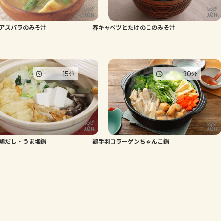
アスパラのみそ汁
春キャベツとたけのこのみそ汁
15
30
分
分
鶏だし・うま塩鍋
鶏手羽コラーゲンちゃんこ鍋