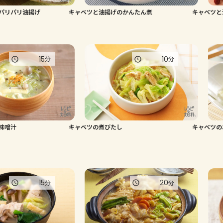
パリパリ油揚げ
キャベツと油揚げのかんたん煮
キャベツと
15
10
分
分
味噌汁
キャベツの煮びたし
キャベツの
15
20
分
分