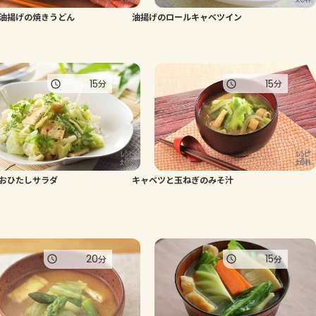
油揚げの焼きうどん
油揚げのロールキャベツイン
よくあるお問い合わせ
お買い物
15
15
分
分
AJINOMOTO PARK とは
おひたしサラダ
キャベツと玉ねぎのみそ汁
20
15
分
分