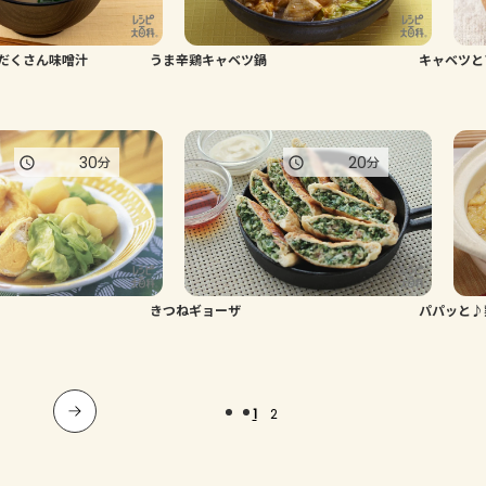
だくさん味噌汁
うま辛鶏キャベツ鍋
キャベツと
30
20
分
分
きつねギョーザ
パパッと♪
1
2