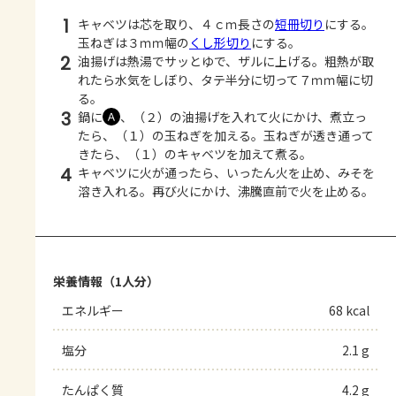
1
キャベツは芯を取り、４ｃｍ長さの
短冊切り
にする。
玉ねぎは３ｍｍ幅の
くし形切り
にする。
2
油揚げは熱湯でサッとゆで、ザルに上げる。粗熱が取
れたら水気をしぼり、タテ半分に切って７ｍｍ幅に切
る。
3
鍋に
、（２）の油揚げを入れて火にかけ、煮立っ
Ａ
たら、（１）の玉ねぎを加える。玉ねぎが透き通って
きたら、（１）のキャベツを加えて煮る。
4
キャベツに火が通ったら、いったん火を止め、みそを
溶き入れる。再び火にかけ、沸騰直前で火を止める。
栄養情報（1人分）
エネルギー
68 kcal
塩分
2.1 g
たんぱく質
4.2 g