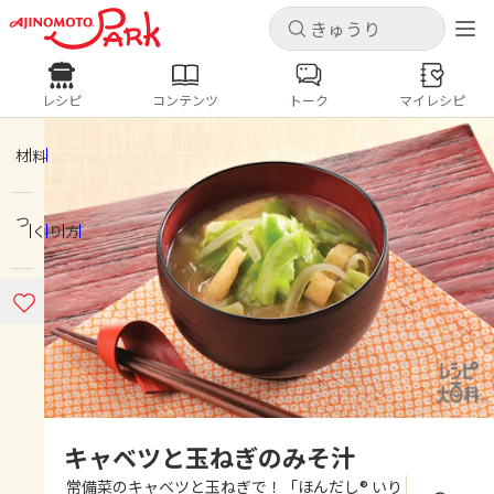
キャンセル
キャンセル
レシピ
コンテンツ
トーク
マイレシピ
レシピ
コンテンツ
ログインするとレシピを保存できます
ログイン
新規登録
材料
人気の食材・レシピ
つくり方
ホーム
きゅうり
なす
トマト
とうもろこし
ピーマン
みょうが
ゴーヤ
コンテンツ
レシピ
トーク
キャベツと玉ねぎのみそ汁
常備菜のキャベツと玉ねぎで！「ほんだし® いり