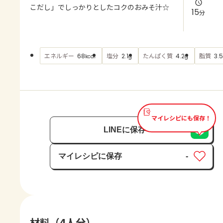
よくあるお問い合わせ
こだし」でしっかりとしたコクのおみそ汁☆
15
分
お買い物
エネルギー
塩分
たんぱく質
脂質
68
2.1
4.2
3.5
kcal
g
g
AJINOMOTO PARK とは
マイレシピにも保存！
LINEに保存
マイレシピに保存
-
保存済み
材料（4人分）