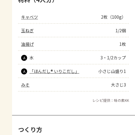
キャベツ
2枚（100g）
玉ねぎ
1/2個
油揚げ
1枚
水
3・1/2カップ
A
「ほんだし® いりこだし」
小さじ山盛り1
A
みそ
大さじ3
レシピ提供：味の素KK
つくり方