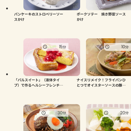
パンケーキのストロベリーソー
ポークソテー 焼き野菜ソース
スかけ
かけ
15
10
分
分
「パルスイート」（液体タイ
ナイスリメイク！フライパンひ
プ）で作るヘルシーフレンチト
とつでオイスターソースの豚キ
ースト いちごソースがけ
ャベ丼
30
20
分
分