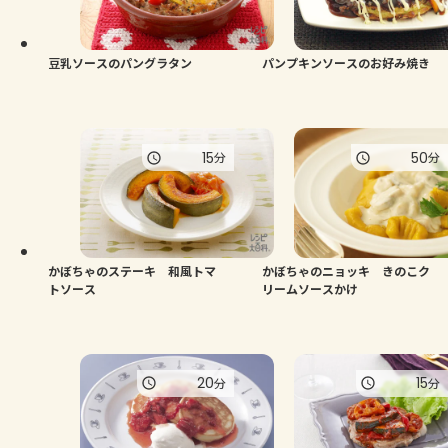
よくあるお問い合わせ
お買い物
豆乳ソースのパングラタン
パンプキンソースのお好み焼き
AJINOMOTO PARK とは
15
50
分
分
かぼちゃのステーキ 和風トマ
かぼちゃのニョッキ きのこク
トソース
リームソースかけ
20
15
分
分