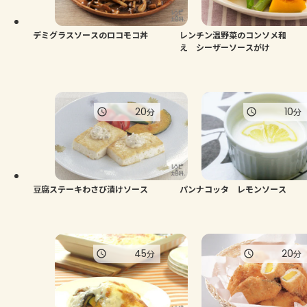
デミグラスソースのロコモコ丼
レンチン温野菜のコンソメ和
え シーザーソースがけ
20
10
分
分
豆腐ステーキわさび漬けソース
パンナコッタ レモンソース
45
20
分
分