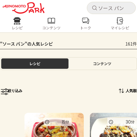
キャ
キャ
レシピ
コンテンツ
トーク
マイレシピ
レシピ
コンテンツ
ログインするとレシピを保存できます
"ソース パン"の人気レシピ
161件
ログイン
新規登録
人気の食材・レシピ
レシピ
コンテンツ
ホーム
きゅうり
なす
トマト
とうもろこし
ピーマン
みょうが
ゴーヤ
コンテンツ
絞り込み
人気順
レシピ
トーク
15
30
分
分