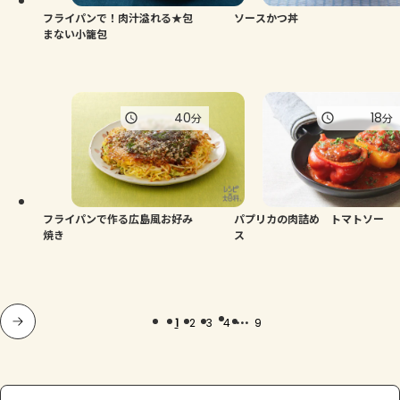
フライパンで！肉汁溢れる★包
ソースかつ丼
まない小籠包
40
18
分
分
フライパンで作る広島風お好み
パプリカの肉詰め トマトソー
焼き
ス
...
1
2
3
4
9