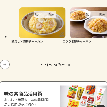
15
10
分
分
鶏だし×海鮮チャーハン
コクうま卵チャーハン
...
1
2
3
4
11
味の素商品活用術
おいしさ無限大！味の素KK商
品の活用術をご紹介！