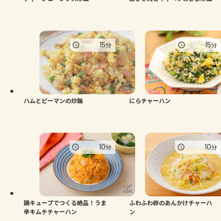
15
15
分
分
ハムとピーマンの炒飯
にらチャーハン
10
10
分
分
鍋キューブでつくる絶品！うま
ふわふわ卵のあんかけチャーハ
辛キムチチャーハン
ン