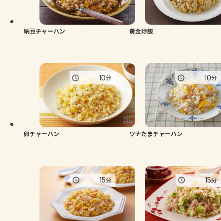
よくあるお問い合わせ
お買い物
納豆チャーハン
黄金炒飯
AJINOMOTO PARK とは
10
10
分
分
卵チャーハン
ツナたまチャーハン
15
15
分
分