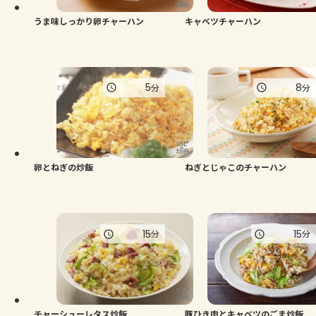
うま味しっかり卵チャーハン
キャベツチャーハン
5
8
分
分
卵とねぎの炒飯
ねぎとじゃこのチャーハン
15
15
分
分
チャーシューレタス炒飯
豚ひき肉とキャベツのごま炒飯