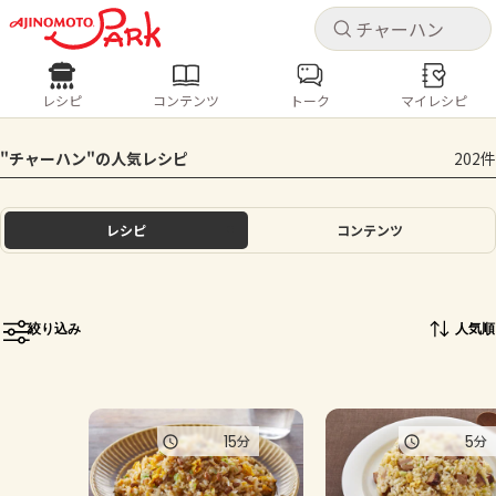
キャ
キャ
レシピ
コンテンツ
トーク
マイレシピ
レシピ
コンテンツ
ログインするとレシピを保存できます
"チャーハン"の人気レシピ
202件
ログイン
新規登録
人気の食材・レシピ
レシピ
コンテンツ
ホーム
きゅうり
なす
トマト
とうもろこし
ピーマン
みょうが
ゴーヤ
コンテンツ
絞り込み
人気順
レシピ
トーク
15
5
分
分