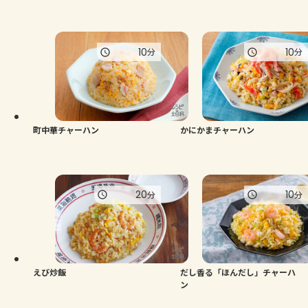
10
10
分
分
町中華チャーハン
かにかまチャーハン
20
10
分
分
えび炒飯
だし香る「ほんだし」チャーハ
ン