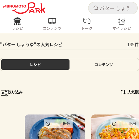
キャ
キャ
レシピ
コンテンツ
トーク
マイレシピ
レシピ
コンテンツ
ログインするとレシピを保存できます
"バター しょうゆ"の人気レシピ
135件
ログイン
新規登録
人気の食材・レシピ
レシピ
コンテンツ
ホーム
きゅうり
なす
トマト
とうもろこし
ピーマン
みょうが
ゴーヤ
コンテンツ
絞り込み
人気順
レシピ
トーク
15
15
分
分