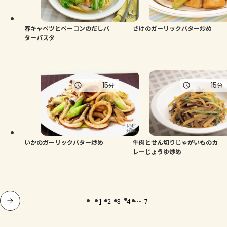
春キャベツとベーコンのだしバ
さけのガーリックバター炒め
ターパスタ
15
15
分
分
いかのガーリックバター炒め
牛肉とせん切りじゃがいものカ
レーじょうゆ炒め
...
1
2
3
4
7