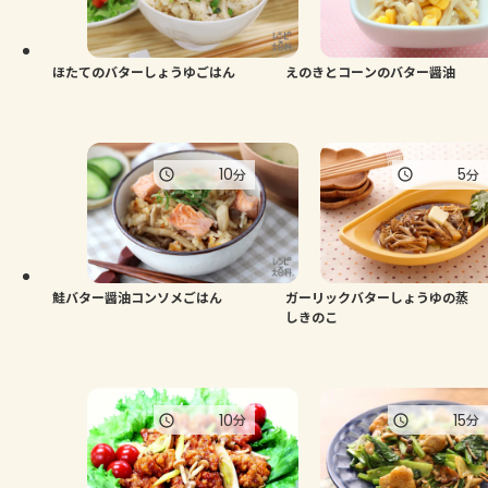
ほたてのバターしょうゆごはん
えのきとコーンのバター醤油
10
5
分
分
鮭バター醤油コンソメごはん
ガーリックバターしょうゆの蒸
しきのこ
10
15
分
分