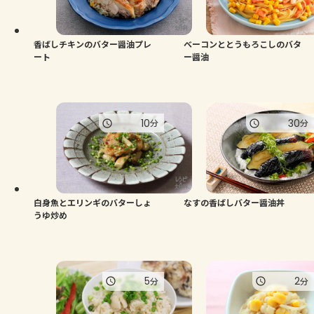
よくあるお問い合わせ
お買い物
香ばしチキンのバター醤油プレ
ベーコンととうもろこしのバタ
ート
ー醤油
AJINOMOTO PARK とは
10
30
分
分
白身魚とエリンギのバターしょ
なすの香ばしバター醤油丼
うゆ炒め
5
2
分
分