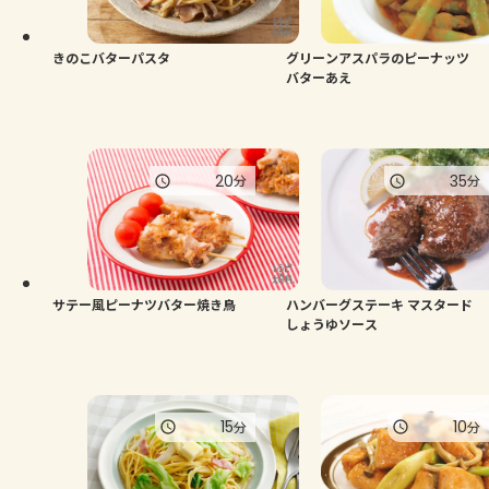
きのこバターパスタ
グリーンアスパラのピーナッツ
バターあえ
20
35
分
分
サテー風ピーナツバター焼き鳥
ハンバーグステーキ マスタード
しょうゆソース
15
10
分
分