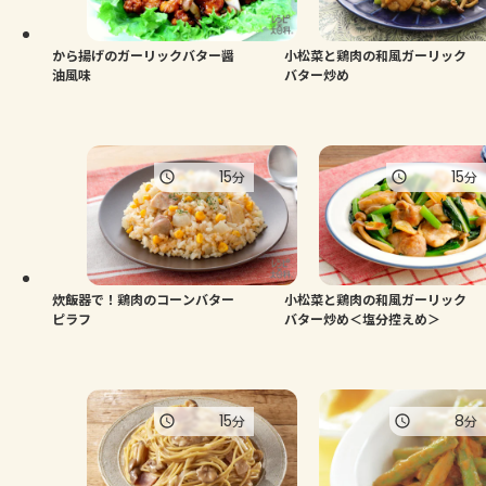
から揚げのガーリックバター醤
小松菜と鶏肉の和風ガーリック
油風味
バター炒め
15
15
分
分
炊飯器で！鶏肉のコーンバター
小松菜と鶏肉の和風ガーリック
ピラフ
バター炒め＜塩分控えめ＞
15
8
分
分