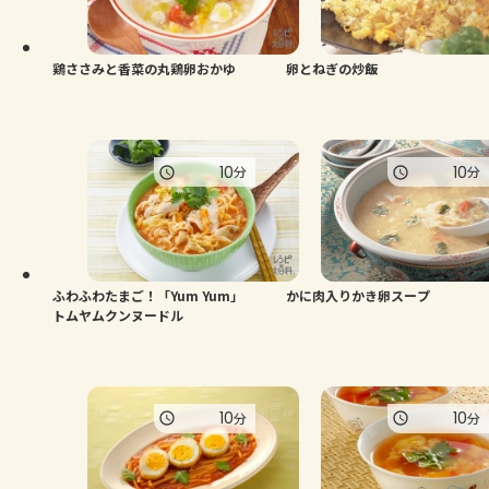
よくあるお問い合わせ
お買い物
鶏ささみと香菜の丸鶏卵おかゆ
卵とねぎの炒飯
AJINOMOTO PARK とは
10
10
分
分
ふわふわたまご！「Yum Yum」
かに肉入りかき卵スープ
トムヤムクンヌードル
10
10
分
分