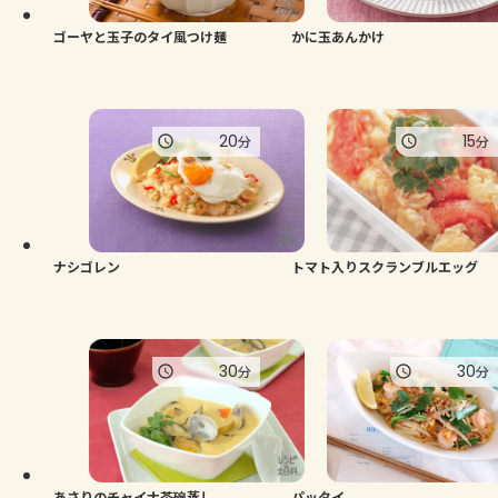
ゴーヤと玉子のタイ風つけ麺
かに玉あんかけ
20
15
分
分
ナシゴレン
トマト入りスクランブルエッグ
30
30
分
分
あさりのチャイナ茶碗蒸し
パッタイ