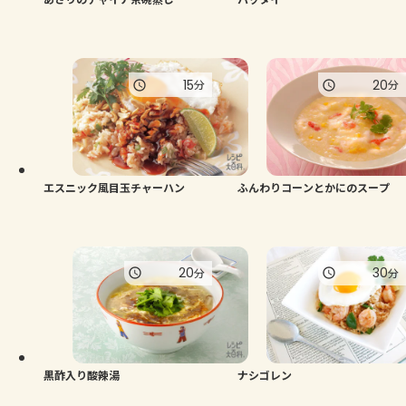
15
20
分
分
エスニック風目玉チャーハン
ふんわりコーンとかにのスープ
20
30
分
分
黒酢入り酸辣湯
ナシゴレン