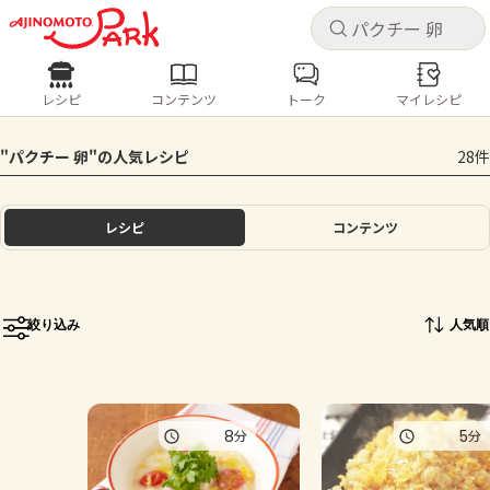
キャ
キャ
レシピ
コンテンツ
トーク
マイレシピ
レシピ
コンテンツ
ログインするとレシピを保存できます
"パクチー 卵"の人気レシピ
28件
ログイン
新規登録
人気の食材・レシピ
レシピ
コンテンツ
ホーム
きゅうり
なす
トマト
とうもろこし
ピーマン
みょうが
ゴーヤ
コンテンツ
絞り込み
人気順
レシピ
トーク
8
5
分
分