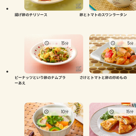
揚げ卵のチリソース
卵とトマトのスワンラータン
15
5
分
分
ピーナッツといり卵のナムプラ
さけとトマトと卵の炒めもの
ーあえ
10
15
分
分