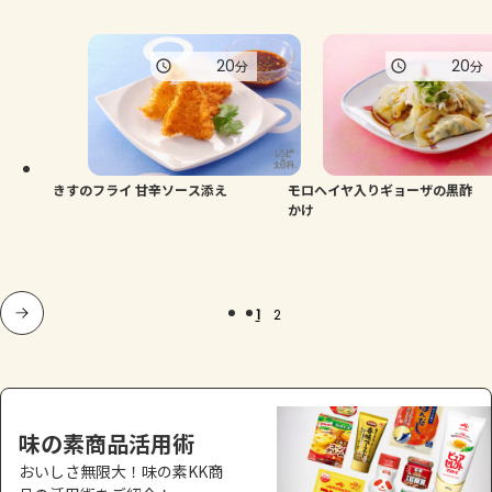
20
20
分
分
きすのフライ 甘辛ソース添え
モロヘイヤ入りギョーザの黒酢
かけ
1
2
味の素商品活用術
おいしさ無限大！味の素KK商