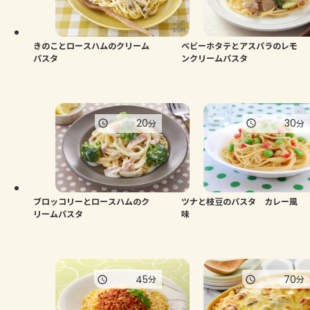
きのことロースハムのクリーム
ベビーホタテとアスパラのレモ
パスタ
ンクリームパスタ
20
30
分
分
ブロッコリーとロースハムのク
ツナと枝豆のパスタ カレー風
リームパスタ
味
45
70
分
分