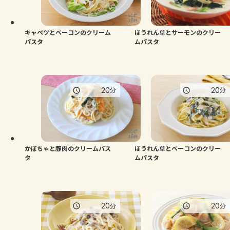
よくあるお問い合わせ
お買い物
キャベツとベーコンのクリーム
ほうれん草とサーモンのクリー
パスタ
ムパスタ
AJINOMOTO PARK とは
20
20
分
分
かぼちゃと豚肉のクリームパス
ほうれん草とベーコンのクリー
タ
ムパスタ
20
20
分
分