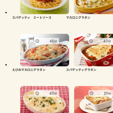
スパゲッティ ミートソース
マカロニグラタン
45
40
分
分
えびのマカロニグラタン
スパゲッティグラタン
40
20
分
分