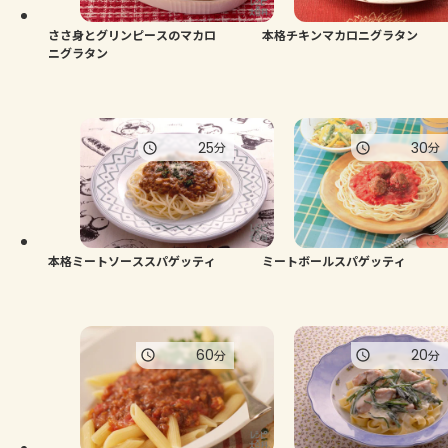
ささ身とグリンピースのマカロ
本格チキンマカロニグラタン
ニグラタン
25
30
分
分
本格ミートソーススパゲッティ
ミートボールスパゲッティ
60
20
分
分