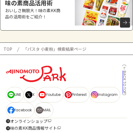
味の素商品活用術
おいしさ無限大！味の素KK商
品の活用術をご紹介！
TOP
「パスタ 小麦粉」検索結果ページ
BACK TO TOP
LINE
X
Youtube
Pinterest
Instagram
facebook
MAIL
オンラインショップ
味の素KK商品情報サイト