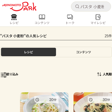
キャ
キャ
レシピ
コンテンツ
トーク
マイレシピ
レシピ
コンテンツ
ログインするとレシピを保存できます
"パスタ 小麦粉"の人気レシピ
25件
ログイン
新規登録
人気の食材・レシピ
レシピ
コンテンツ
ホーム
きゅうり
なす
トマト
とうもろこし
ピーマン
みょうが
ゴーヤ
コンテンツ
絞り込み
人気順
レシピ
トーク
20
30
分
分