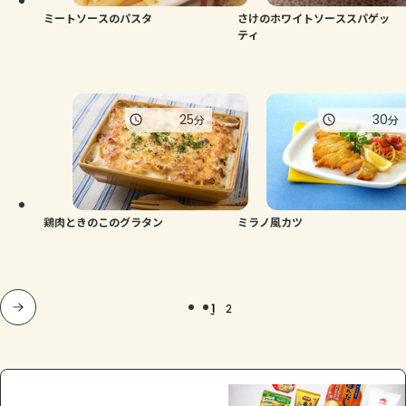
ミートソースのパスタ
さけのホワイトソーススパゲッ
ティ
25
30
分
分
鶏肉ときのこのグラタン
ミラノ風カツ
1
2