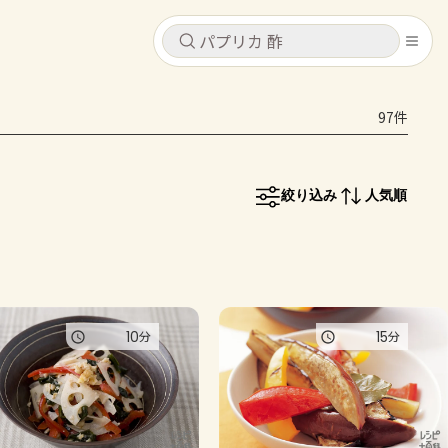
キャンセル
キャンセル
97件
シピ
コンテンツ
ログインするとレシピを保存できます
ログイン
新規登録
絞り込み
人気順
レシピ
ホーム
なす
トマト
とうもろこし
ピーマン
みょうが
コンテンツ
10
15
分
分
レシピ
トーク