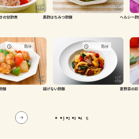
きの甘酢煮
黒酢はちみつ酢豚
ヘルシー酢
15
15
分
分
酢豚
揚げない酢豚
夏野菜の彩
1
2
3
4
5