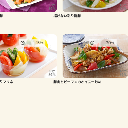
豚
揚げない彩り酢豚
15
20
分
分
りマリネ
豚肉とピーマンのオイスー炒め