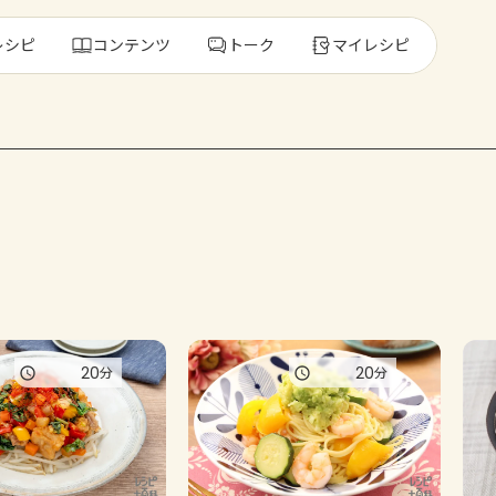
レシピ
コンテンツ
トーク
マイレシピ
レ
人気の食材・
きゅうり
ゴーヤ
20
20
分
分