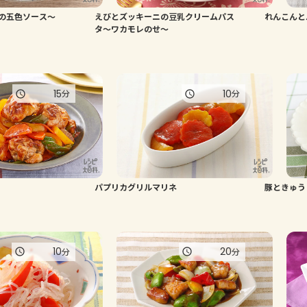
の五色ソース～
えびとズッキーニの豆乳クリームパス
れんこんと
タ～ワカモレのせ～
15
10
分
分
パプリカグリルマリネ
豚ときゅう
10
20
分
分