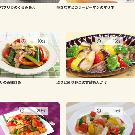
パプリカのくるみあえ
焼きなすとカラーピーマンのマリネ
よくあるお問い合わせ
お買い物
10
15
分
分
AJINOMOTO PARK とは
りの香味炒め
ぶりと彩り野菜の甘酢あんかけ
20
15
分
分