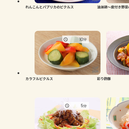
れんこんとパプリカのピクルス
油淋鶏～皮付き野菜
10
分
カラフルピクルス
彩り酢豚
5
分