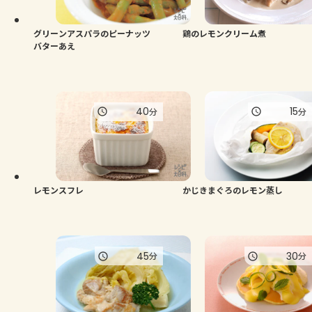
グリーンアスパラのピーナッツ
鶏のレモンクリーム煮
バターあえ
40
15
分
分
レモンスフレ
かじきまぐろのレモン蒸し
45
30
分
分