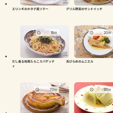
エリンギのホタテ風ソテー
グリル野菜のサンドイッチ
15
20
分
分
だし香る和風たらこスパゲッテ
舌びらめのムニエル
ィ
70
30
分
分