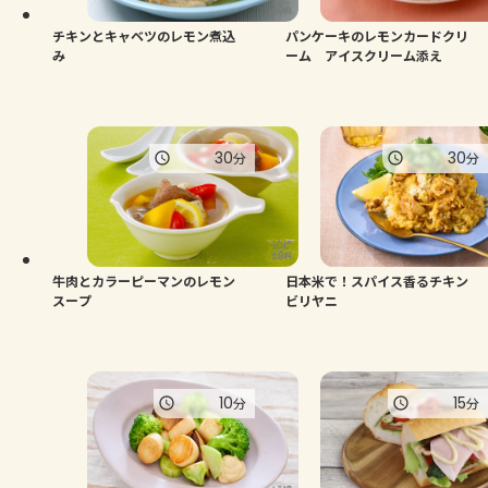
チキンとキャベツのレモン煮込
パンケーキのレモンカードクリ
み
ーム アイスクリーム添え
30
30
分
分
牛肉とカラーピーマンのレモン
日本米で！スパイス香るチキン
スープ
ビリヤニ
10
15
分
分