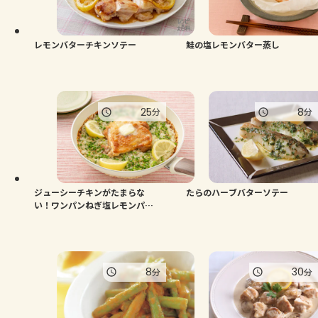
よくあるお問い合わせ
お買い物
レモンバターチキンソテー
鮭の塩レモンバター蒸し
AJINOMOTO PARK とは
25
8
分
分
ジューシーチキンがたまらな
たらのハーブバターソテー
い！ワンパンねぎ塩レモンパエ
リア
8
30
分
分