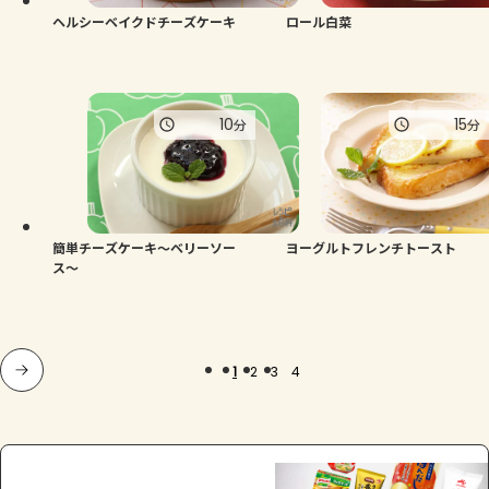
ヘルシーベイクドチーズケーキ
ロール白菜
10
15
分
分
簡単チーズケーキ～ベリーソー
ヨーグルトフレンチトースト
ス～
1
2
3
4