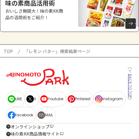
味の素商品活用術
おいしさ無限大！味の素KK商
品の活用術をご紹介！
TOP
「レモン バター」検索結果ページ
BACK TO TOP
LINE
X
Youtube
Pinterest
Instagram
facebook
MAIL
オンラインショップ
味の素KK商品情報サイト