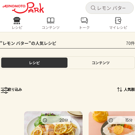
キャ
キャ
レシピ
コンテンツ
トーク
マイレシピ
レシピ
コンテンツ
ログインするとレシピを保存できます
"レモン バター"の人気レシピ
70件
ログイン
新規登録
人気の食材・レシピ
レシピ
コンテンツ
ホーム
きゅうり
なす
トマト
とうもろこし
ピーマン
みょうが
ゴーヤ
コンテンツ
絞り込み
人気順
レシピ
トーク
20
15
分
分