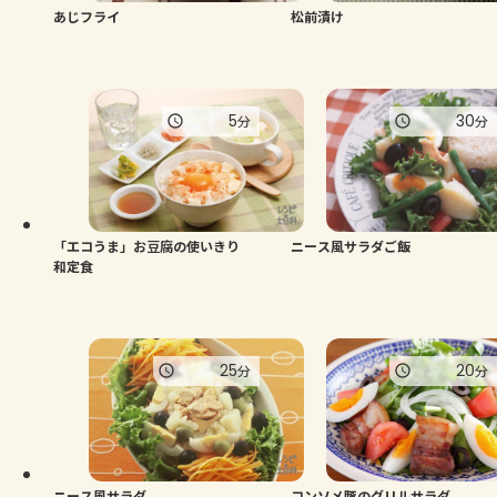
あじフライ
松前漬け
5
30
分
分
「エコうま」お豆腐の使いきり
ニース風サラダご飯
和定食
25
20
分
分
ニース風サラダ
コンソメ豚のグリルサラダ