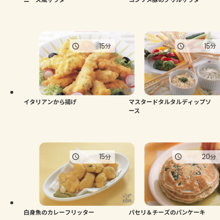
15
15
分
分
イタリアンから揚げ
マスタードタルタルディップソ
ース
15
20
分
分
白身魚のカレーフリッター
パセリ＆チーズのパンケーキ