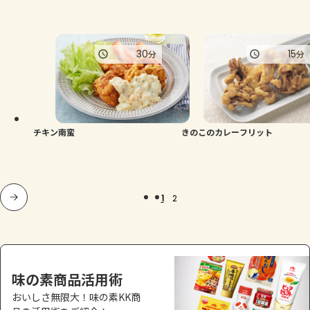
30
15
分
分
チキン南蛮
きのこのカレーフリット
1
2
味の素商品活用術
おいしさ無限大！味の素KK商