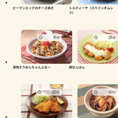
ピーマンエッグのチーズ焼き
トルティーヤ（スペインオムレ
ツ）
15
25
分
分
漬物そうめんちゃんぷる～
鶏なんばん
20
30
分
分