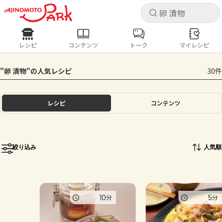
キャ
キャ
レシピ
コンテンツ
トーク
マイレシピ
レシピ
コンテンツ
ログインするとレシピを保存できます
"卵 漬物"の人気レシピ
30件
ログイン
新規登録
人気の食材・レシピ
レシピ
コンテンツ
ホーム
きゅうり
なす
トマト
とうもろこし
ピーマン
みょうが
ゴーヤ
コンテンツ
絞り込み
人気順
レシピ
トーク
10
5
分
分