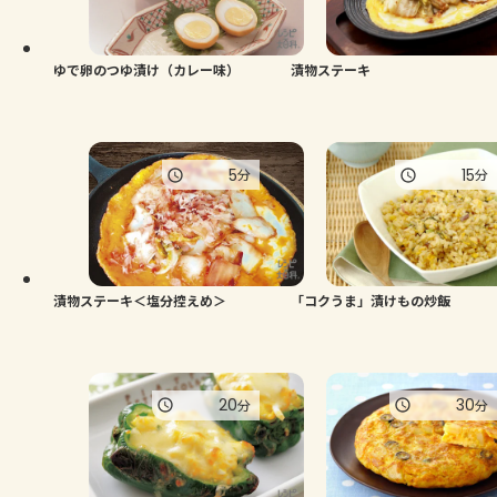
よくあるお問い合わせ
お買い物
ゆで卵のつゆ漬け（カレー味）
漬物ステーキ
AJINOMOTO PARK とは
5
15
分
分
漬物ステーキ＜塩分控えめ＞
「コクうま」漬けもの炒飯
20
30
分
分