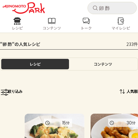
キャ
キャ
レシピ
コンテンツ
トーク
マイレシピ
レシピ
コンテンツ
ログインするとレシピを保存できます
"卵 酢"の人気レシピ
233件
ログイン
新規登録
人気の食材・レシピ
レシピ
コンテンツ
ホーム
きゅうり
なす
トマト
とうもろこし
ピーマン
みょうが
ゴーヤ
コンテンツ
絞り込み
人気順
レシピ
トーク
15
30
分
分