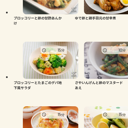
よくあるお問い合わせ
お買い物
ブロッコリーと卵の甘酢あんか
ゆで卵と鶏手羽元の甘辛煮
け
AJINOMOTO PARK とは
15
10
分
分
ブロッコリーとたまごのデパ地
さやいんげんと卵のマスタード
下風サラダ
あえ
15
15
分
分