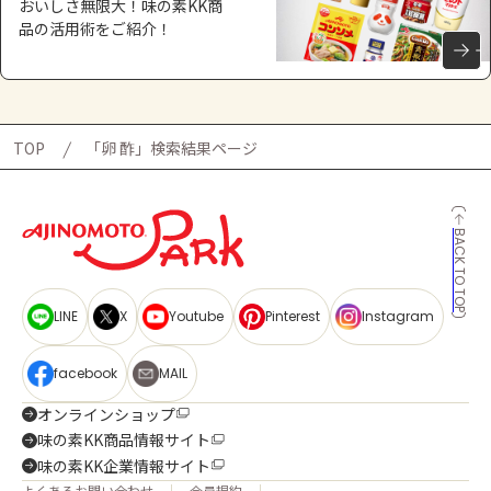
おいしさ無限大！味の素KK商
品の活用術をご紹介！
TOP
「卵 酢」検索結果ページ
BACK TO TOP
LINE
X
Youtube
Pinterest
Instagram
facebook
MAIL
オンラインショップ
味の素KK商品情報サイト
味の素KK企業情報サイト
よくあるお問い合わせ
会員規約