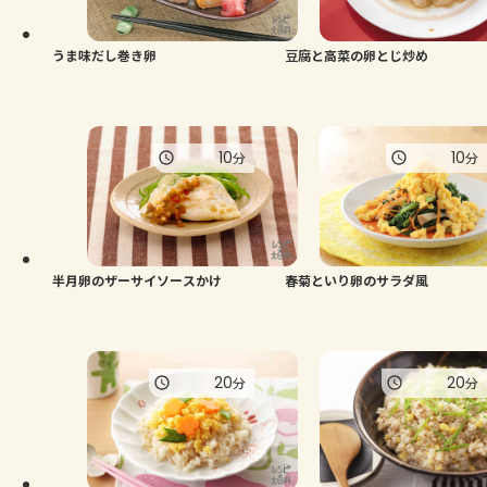
うま味だし巻き卵
豆腐と高菜の卵とじ炒め
10
10
分
分
半月卵のザーサイソースかけ
春菊といり卵のサラダ風
20
20
分
分