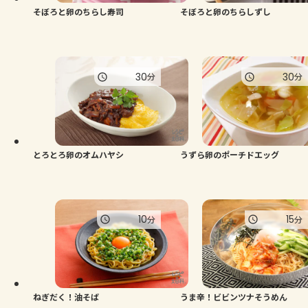
そぼろと卵のちらし寿司
そぼろと卵のちらしずし
30
30
分
分
とろとろ卵のオムハヤシ
うずら卵のポーチドエッグ
10
15
分
分
ねぎだく！油そば
うま辛！ビビンツナそうめん