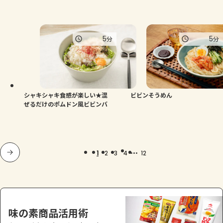
5
5
分
分
シャキシャキ食感が楽しい★混
ビビンそうめん
ぜるだけのポムドン風ビビンバ
...
1
2
3
4
12
味の素商品活用術