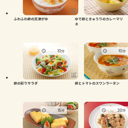
ふわふわ卵の天津がゆ
ゆで卵ときゅうりのカレーマリ
ネ
10
10
分
分
卵の彩りサラダ
卵とトマトのスワンラータン
15
20
分
分