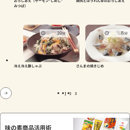
おろしあえ（サーモン･しめじ･
鶏肉とほうれん草のおろしあえ
みつば）
20
15
分
分
冷え冷え豚しゃぶ
さんまの焼きじめ
1
2
3
味の素商品活用術