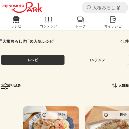
キャ
キャ
レシピ
コンテンツ
トーク
マイレシピ
レシピ
コンテンツ
ログインするとレシピを保存できます
"大根おろし 酢"の人気レシピ
41件
ログイン
新規登録
人気の食材・レシピ
レシピ
コンテンツ
ホーム
きゅうり
なす
トマト
とうもろこし
ピーマン
みょうが
ゴーヤ
コンテンツ
絞り込み
人気順
レシピ
トーク
15
15
分
分