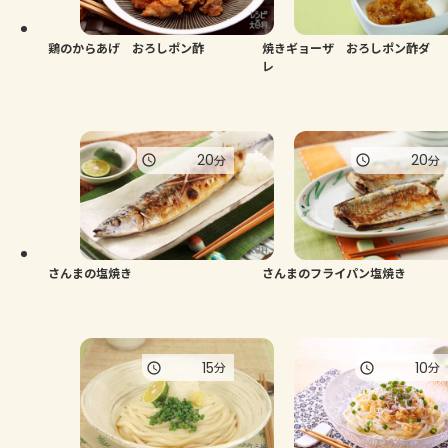
鶏のからあげ おろしポン酢
焼きギョーザ おろしポン酢ダ
レ
20
20
分
分
さんまの塩焼き
さんまのフライパン塩焼き
15
10
分
分