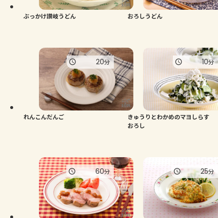
ぶっかけ讃岐うどん
おろしうどん
20
10
分
分
れんこんだんご
きゅうりとわかめのマヨしらす
おろし
60
25
分
分