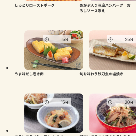
しっとりローストポーク
めかぶ入り豆腐ハンバーグ お
ろしソース添え
15
25
分
分
うま味だし巻き卵
旬を味わう秋刀魚の塩焼き
15
20
分
分