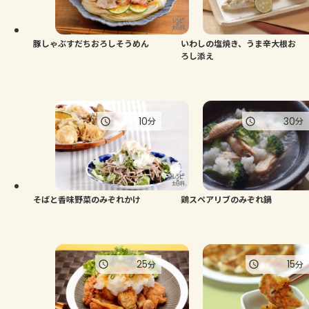
よくあるお問い合わせ
お買い物
豚しゃぶすだちおろしそうめん
いわしの塩焼き、うま辛大根お
ろし添え
AJINOMOTO PARK とは
10
30
分
分
そばと香味野菜のみぞれかけ
鶏スペアリブのみぞれ鍋
25
15
分
分