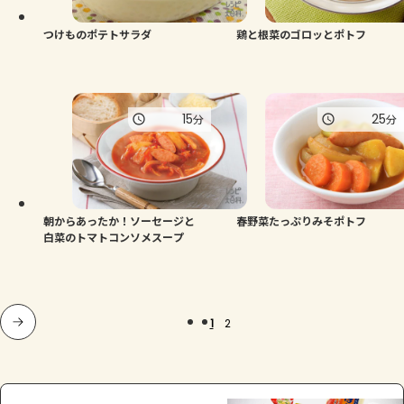
つけものポテトサラダ
鶏と根菜のゴロッとポトフ
15
25
分
分
朝からあったか！ソーセージと
春野菜たっぷりみそポトフ
白菜のトマトコンソメスープ
1
2