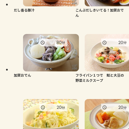
だし香る豚汁
こんぶだしきいてる！加賀おで
ん
80
20
分
分
加賀おでん
フライパン１つで 鮭と大豆の
野菜ミルクスープ
20
20
分
分