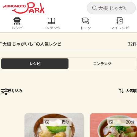
キャ
キャ
レシピ
コンテンツ
トーク
マイレシピ
レシピ
コンテンツ
ログインするとレシピを保存できます
"大根 じゃがいも"の人気レシピ
32件
ログイン
新規登録
人気の食材・レシピ
レシピ
コンテンツ
ホーム
きゅうり
なす
トマト
とうもろこし
ピーマン
みょうが
ゴーヤ
コンテンツ
絞り込み
人気順
レシピ
トーク
15
20
分
分