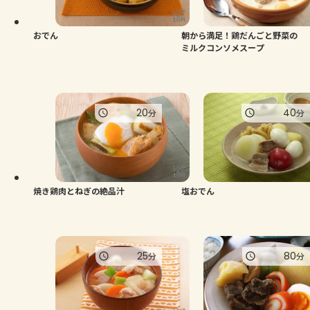
おでん
朝から満足！鶏だんごと野菜の
ミルクコンソメスープ
20
40
分
分
焼き鶏肉とねぎの絶品汁
塩おでん
25
80
分
分