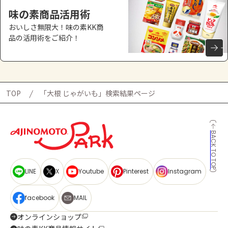
味の素商品活用術
おいしさ無限大！味の素KK商
品の活用術をご紹介！
TOP
「大根 じゃがいも」検索結果ページ
BACK TO TOP
LINE
X
Youtube
Pinterest
Instagram
facebook
MAIL
オンラインショップ