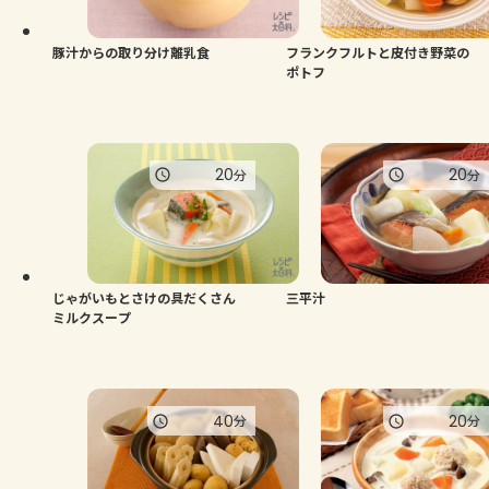
豚汁からの取り分け離乳食
フランクフルトと皮付き野菜の
ポトフ
20
20
分
分
じゃがいもとさけの具だくさん
三平汁
ミルクスープ
40
20
分
分