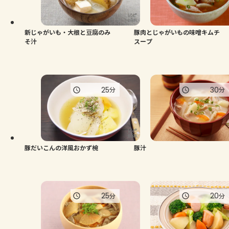
よくあるお問い合わせ
お買い物
新じゃがいも・大根と豆腐のみ
豚肉とじゃがいもの味噌キムチ
そ汁
スープ
AJINOMOTO PARK とは
25
30
分
分
豚だいこんの洋風おかず椀
豚汁
25
20
分
分