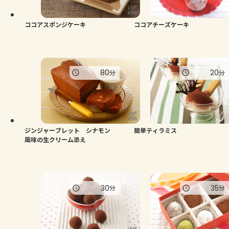
ココアスポンジケーキ
ココアチーズケーキ
80
20
分
分
ジンジャーブレット シナモン
簡単ティラミス
風味の生クリーム添え
30
35
分
分