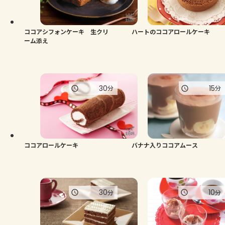
よくあるお問い合わせ
お買い物
ココアシフォンケーキ 生クリ
ハートのココアロールケーキ
ーム添え
AJINOMOTO PARK とは
30
15
分
分
ココアロールケーキ
バナナ入りココアムース
30
10
分
分