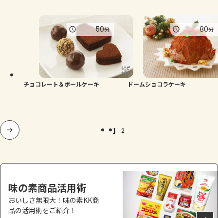
50
80
分
分
チョコレート＆ボールケーキ
ドームショコラケーキ
1
2
味の素商品活用術
おいしさ無限大！味の素KK商
品の活用術をご紹介！