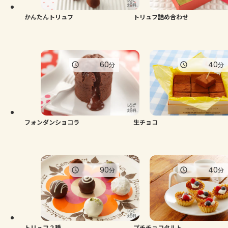
かんたんトリュフ
トリュフ詰め合わせ
60
40
分
分
フォンダンショコラ
生チョコ
90
40
分
分
トリュフ２種
プチチョコタルト