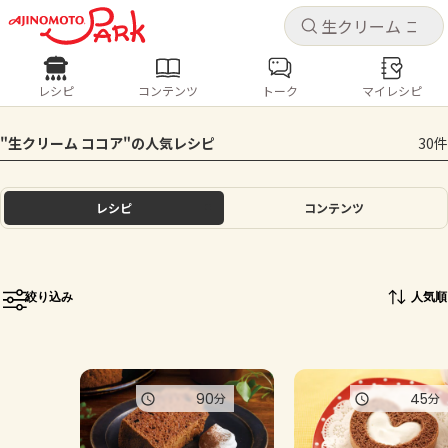
キャ
キャ
レシピ
コンテンツ
トーク
マイレシピ
レシピ
コンテンツ
ログインするとレシピを保存できます
"生クリーム ココア"の人気レシピ
30件
ログイン
新規登録
人気の食材・レシピ
レシピ
コンテンツ
ホーム
きゅうり
なす
トマト
とうもろこし
ピーマン
みょうが
ゴーヤ
コンテンツ
絞り込み
人気順
レシピ
トーク
90
45
分
分