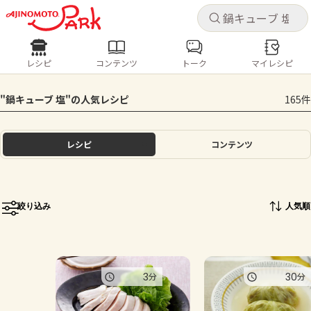
キャ
キャ
レシピ
コンテンツ
トーク
マイレシピ
レシピ
コンテンツ
ログインするとレシピを保存できます
"鍋キューブ 塩"の人気レシピ
165件
ログイン
新規登録
人気の食材・レシピ
レシピ
コンテンツ
ホーム
きゅうり
なす
トマト
とうもろこし
ピーマン
みょうが
ゴーヤ
コンテンツ
絞り込み
人気順
レシピ
トーク
3
30
分
分