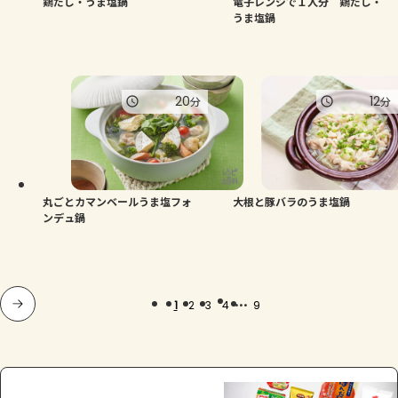
鶏だし・うま塩鍋
電子レンジで１人分 鶏だし・
うま塩鍋
20
12
分
分
丸ごとカマンベールうま塩フォ
大根と豚バラのうま塩鍋
ンデュ鍋
...
1
2
3
4
9