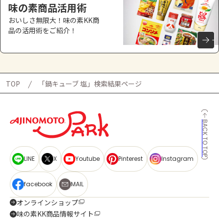
味の素商品活用術
おいしさ無限大！味の素KK商
品の活用術をご紹介！
TOP
「鍋キューブ 塩」検索結果ページ
BACK TO TOP
LINE
X
Youtube
Pinterest
Instagram
facebook
MAIL
オンラインショップ
味の素KK商品情報サイト