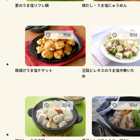
夏のうま塩リフレ鍋
鶏だし・うま塩にゅうめん
15
10
分
分
厚揚げうま塩ナゲット
豆腐とレタスのうま塩中華いた
め
30
10
分
分