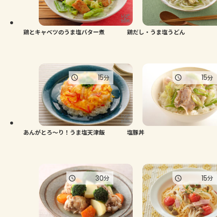
鶏とキャベツのうま塩バター煮
鶏だし・うま塩うどん
15
15
分
分
あんがとろ～り！うま塩天津飯
塩豚丼
30
15
分
分