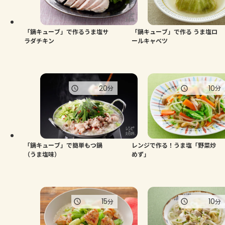
よくあるお問い合わせ
お買い物
「鍋キューブ」で作るうま塩サ
「鍋キューブ」で作る うま塩ロ
ラダチキン
ールキャベツ
AJINOMOTO PARK とは
20
10
分
分
「鍋キューブ」で簡単もつ鍋
レンジで作る！うま塩「野菜炒
（うま塩味）
めず」
15
10
分
分