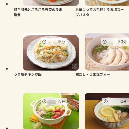
鶏手羽元とごろごろ野菜のうま
お鍋１つでお手軽！うま塩スー
塩煮
プパスタ
15
30
分
分
うま塩チキン炒飯
鶏だし・うま塩フォー
15
10
分
分