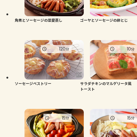
角煮とソーセージの菜愛蒸し
ゴーヤとソーセージの卵とじ
120
10
分
分
ソーセージペストリー
サラダチキンのマルゲリータ風
トースト
15
15
分
分