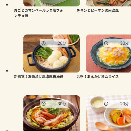
丸ごとカマンベールうま塩フォ
チキンとピーマンの南欧風
ンデュ鍋
20
30
分
分
新感覚！お茶漬け風濃厚白湯鍋
合格！あんかけオムライス
30
20
分
分