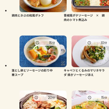
よくあるお問い合わせ
お買い物
鶏肉とかぶの和風ポトフ
青椒風ポテソーセージ × 鶏
肉のトマト煮込み
AJINOMOTO PARK とは
15
10
分
分
落とし卵とソーセージの彩り中
キャベツとくるみのマリネサラ
華スープ
ダ 焼きソーセージ添え
20
15
分
分