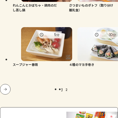
れんこんとかぼちゃ・鶏肉のだ
さつまいものポトフ（取り分け
し蒸し鍋
離乳食）
5
10
分
分
スープジャー春雨
４種のマヨ手巻き
1
2