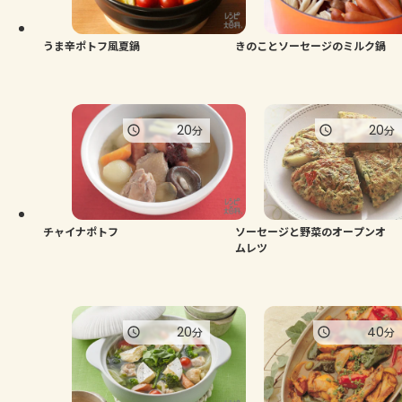
うま辛ポトフ風夏鍋
きのことソーセージのミルク鍋
20
20
分
分
チャイナポトフ
ソーセージと野菜のオープンオ
ムレツ
20
40
分
分