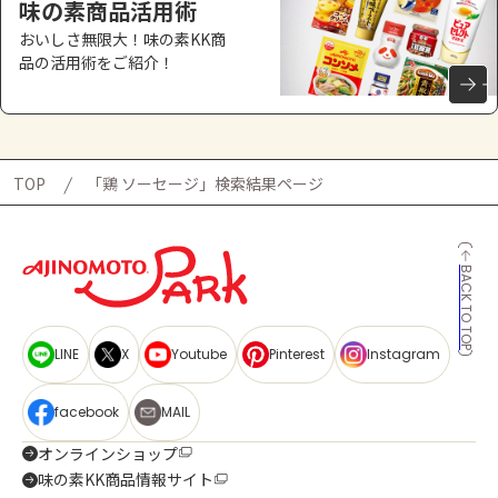
味の素商品活用術
おいしさ無限大！味の素KK商
品の活用術をご紹介！
TOP
「鶏 ソーセージ」検索結果ページ
BACK TO TOP
LINE
X
Youtube
Pinterest
Instagram
facebook
MAIL
オンラインショップ
味の素KK商品情報サイト