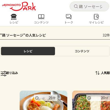
キャ
キャ
レシピ
コンテンツ
トーク
マイレシピ
レシピ
コンテンツ
ログインするとレシピを保存できます
"鶏 ソーセージ"の人気レシピ
32件
ログイン
新規登録
人気の食材・レシピ
レシピ
コンテンツ
ホーム
きゅうり
なす
トマト
とうもろこし
ピーマン
みょうが
ゴーヤ
コンテンツ
絞り込み
人気順
レシピ
トーク
25
20
分
分