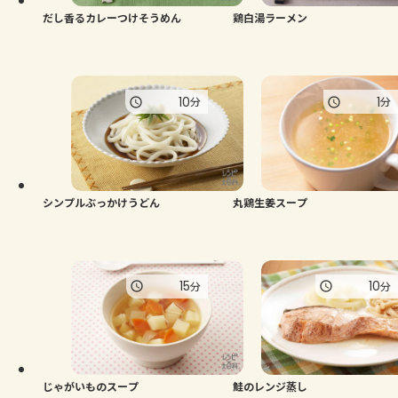
だし香るカレーつけそうめん
鶏白湯ラーメン
10
1
分
分
シンプルぶっかけうどん
丸鶏生姜スープ
15
10
分
分
じゃがいものスープ
鮭のレンジ蒸し