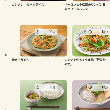
カンタン！ガパオライス
ベーコンと小松菜のワンパン和
風クリームパスタ
10
10
分
分
焼きそうめん
レンジで作る！うま塩「野菜炒
めず」
10
10
分
分