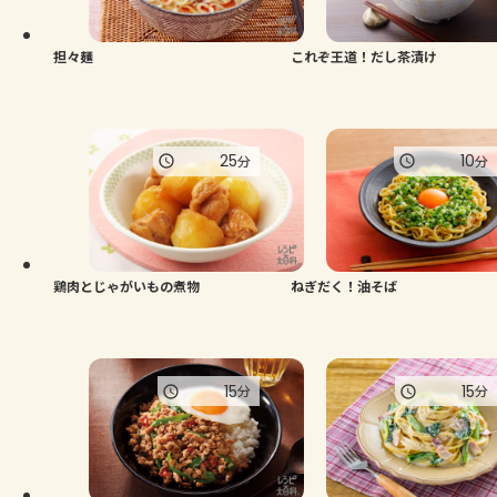
担々麺
これぞ王道！だし茶漬け
25
10
分
分
鶏肉とじゃがいもの煮物
ねぎだく！油そば
15
15
分
分