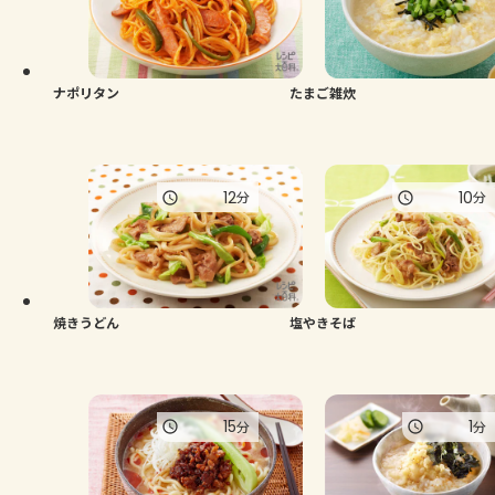
よくあるお問い合わせ
お買い物
ナポリタン
たまご雑炊
AJINOMOTO PARK とは
12
10
分
分
焼きうどん
塩やきそば
15
1
分
分