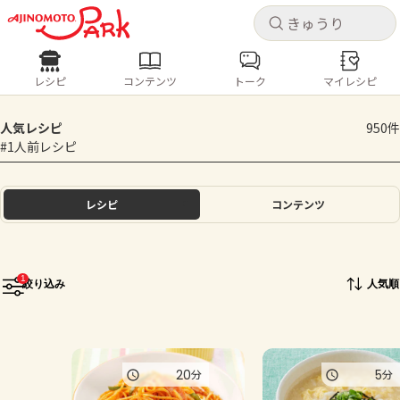
キャ
キャ
レシピ
コンテンツ
トーク
マイレシピ
レシピ
コンテンツ
ログインするとレシピを保存できます
人気レシピ
950件
ログイン
新規登録
#1人前レシピ
人気の食材・レシピ
ホーム
レシピ
コンテンツ
きゅうり
なす
トマト
とうもろこし
ピーマン
みょうが
ゴーヤ
コンテンツ
1
絞り込み
人気順
レシピ
トーク
20
5
分
分