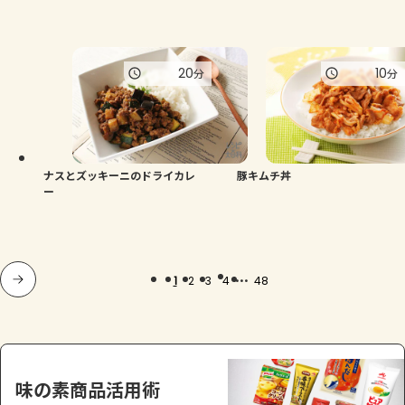
20
10
分
分
ナスとズッキーニのドライカレ
豚キムチ丼
ー
...
1
2
3
4
48
味の素商品活用術