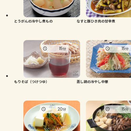
とうがんの冷やし煮もの
なすと豚ひき肉の甘辛煮
15
15
分
分
もりそば（つけつゆ）
蒸し鶏の冷やし中華
20
15
分
分