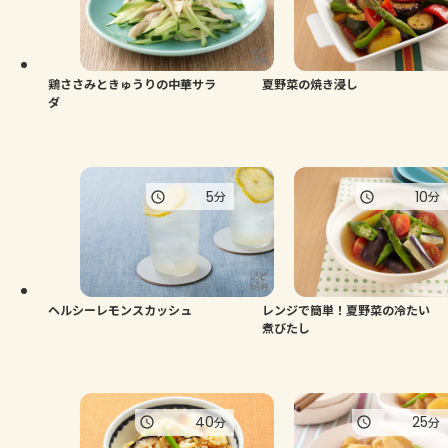
よくあるお問い合わせ
お買い物
鶏ささみときゅうりの中華サラ
夏野菜の焼き浸し
ダ
AJINOMOTO PARK とは
5
10
分
分
ヘルシーレモンスカッシュ
レンジで簡単！夏野菜の冷たい
煮びたし
40
25
分
分