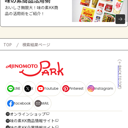
味の素商品活用術
おいしさ無限大！味の素KK商
品の活用術をご紹介！
TOP
検索結果ページ
BACK TO TOP
LINE
X
Youtube
Pinterest
Instagram
facebook
MAIL
オンラインショップ
味の素KK商品情報サイト
味の素KK企業情報サイト