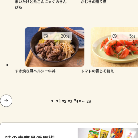
まいたけと糸こんにゃくのきん
かじきの照り煮
ぴら
20
5
分
分
すき焼き風ヘルシー牛丼
トマトの青じそ和え
...
1
2
3
4
28