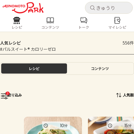
キャ
キャ
レシピ
コンテンツ
トーク
マイレシピ
レシピ
コンテンツ
ログインするとレシピを保存できます
人気レシピ
556件
ログイン
新規登録
#パルスイート® カロリーゼロ
人気の食材・レシピ
ホーム
レシピ
コンテンツ
きゅうり
なす
トマト
とうもろこし
ピーマン
みょうが
ゴーヤ
コンテンツ
1
絞り込み
人気順
レシピ
トーク
10
15
分
分