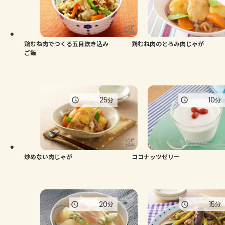
鶏むね肉でつくる五目炊き込み
鶏むね肉のとろみ肉じゃが
ご飯
25
10
分
分
炒めない肉じゃが
ココナッツゼリー
20
15
分
分