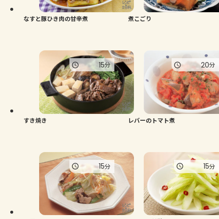
なすと豚ひき肉の甘辛煮
煮こごり
15
20
分
分
すき焼き
レバーのトマト煮
15
15
分
分