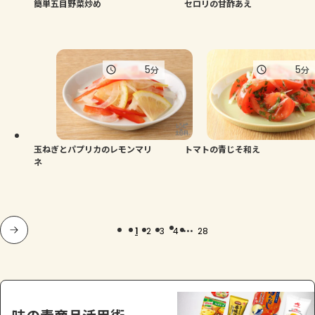
簡単五目野菜炒め
セロリの甘酢あえ
5
5
分
分
玉ねぎとパプリカのレモンマリ
トマトの青じそ和え
ネ
...
1
2
3
4
28