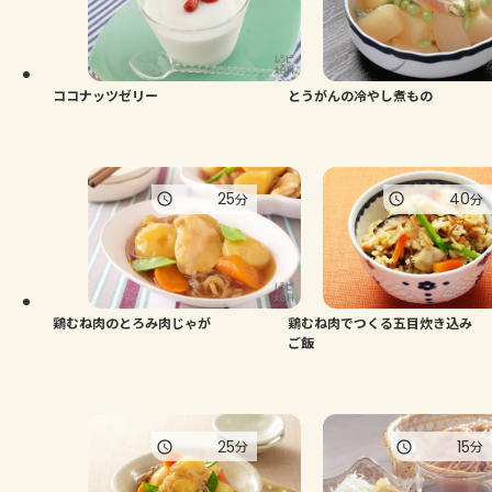
ココナッツゼリー
とうがんの冷やし煮もの
25
40
分
分
鶏むね肉のとろみ肉じゃが
鶏むね肉でつくる五目炊き込み
ご飯
25
15
分
分