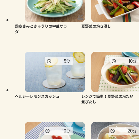
よくあるお問い合わせ
お買い物
鶏ささみときゅうりの中華サラ
夏野菜の焼き浸し
ダ
AJINOMOTO PARK とは
5
10
分
分
ヘルシーレモンスカッシュ
レンジで簡単！夏野菜の冷たい
煮びたし
10
20
分
分