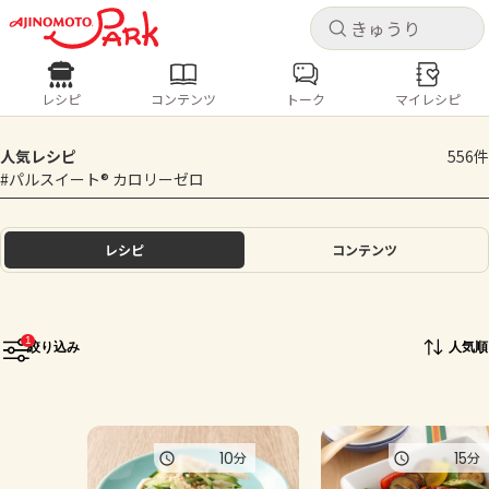
キャ
キャ
レシピ
コンテンツ
トーク
マイレシピ
レシピ
コンテンツ
ログインするとレシピを保存できます
人気レシピ
556件
ログイン
新規登録
#パルスイート® カロリーゼロ
人気の食材・レシピ
ホーム
レシピ
コンテンツ
きゅうり
なす
トマト
とうもろこし
ピーマン
みょうが
ゴーヤ
コンテンツ
1
絞り込み
人気順
レシピ
トーク
10
15
分
分