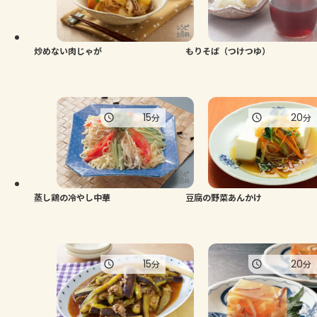
炒めない肉じゃが
もりそば（つけつゆ）
15
20
分
分
蒸し鶏の冷やし中華
豆腐の野菜あんかけ
15
20
分
分