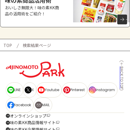
味の素商品活用術
おいしさ無限大！味の素KK商
品の活用術をご紹介！
TOP
検索結果ページ
BACK TO TOP
LINE
X
Youtube
Pinterest
Instagram
facebook
MAIL
オンラインショップ
味の素KK商品情報サイト
味の素KK企業情報サイト