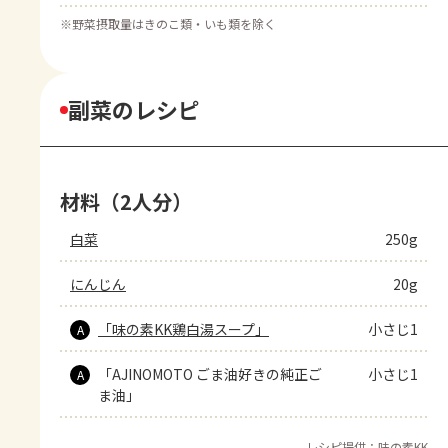
※
野菜摂取量はきのこ類・いも類を除く
副菜のレシピ
材料（2人分）
白菜
250g
にんじん
20g
「味の素KK鶏白湯スープ」
小さじ1
A
「AJINOMOTO ごま油好きの純正ご
小さじ1
A
ま油」
レシピ提供：味の素KK