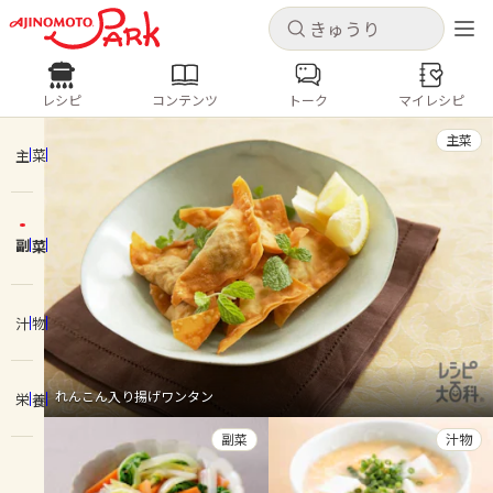
キャンセル
キャンセル
レシピ
コンテンツ
トーク
マイレシピ
レシピ
コンテンツ
ログインするとレシピを保存できます
主菜
ログイン
新規登録
主菜
人気の食材・レシピ
副菜
ホーム
きゅうり
なす
トマト
とうもろこし
ピーマン
みょうが
ゴーヤ
コンテンツ
汁物
レシピ
れんこん入り揚げワンタン
栄養
トーク
副菜
汁物