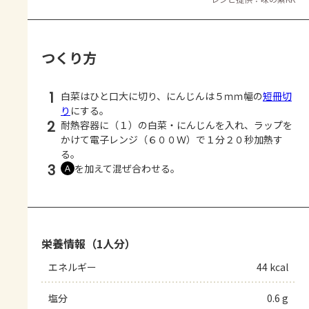
つくり方
1
白菜はひと口大に切り、にんじんは５ｍｍ幅の
短冊切
り
にする。
2
耐熱容器に（１）の白菜・にんじんを入れ、ラップを
かけて電子レンジ（６００Ｗ）で１分２０秒加熱す
る。
3
を加えて混ぜ合わせる。
Ａ
栄養情報（1人分）
エネルギー
44 kcal
塩分
0.6 g