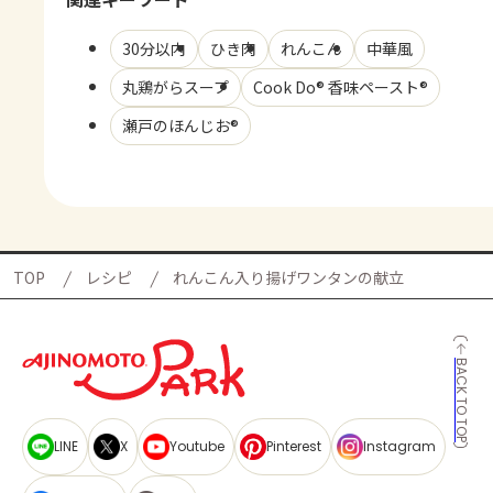
30分以内
ひき肉
れんこん
中華風
丸鶏がらスープ
Cook Do® 香味ペースト®
瀬戸のほんじお®
TOP
レシピ
れんこん入り揚げワンタンの献立
BACK TO TOP
LINE
X
Youtube
Pinterest
Instagram