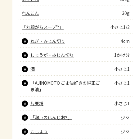
れんこん
30g
「丸鶏がらスープ™」
小さじ1/2
ねぎ・みじん切り
4cm
A
しょうが・みじん切り
1かけ分
A
酒
小さじ1
A
「AJINOMOTO ごま油好きの純正ご
小さじ1
A
ま油」
片栗粉
小さじ1
A
「瀬戸のほんじお®」
少々
A
こしょう
少々
A