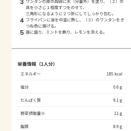
3
ワンタンの皮の周囲に水（分量外）を塗り、（２）の
具を小さじ１程度ずつをのせて、
三角形になるように２つ折にしてしっかり包む。
4
フライパンに油を中温に熱し、（３）のワンタンをき
つね色に揚げる。
5
器に盛り、ミントを飾り、レモンを添える。
栄養情報（1人分）
エネルギー
185 kcal
塩分
0.6 g
たんぱく質
9.1 g
野菜摂取量※
11 g
脂質
8.9 g