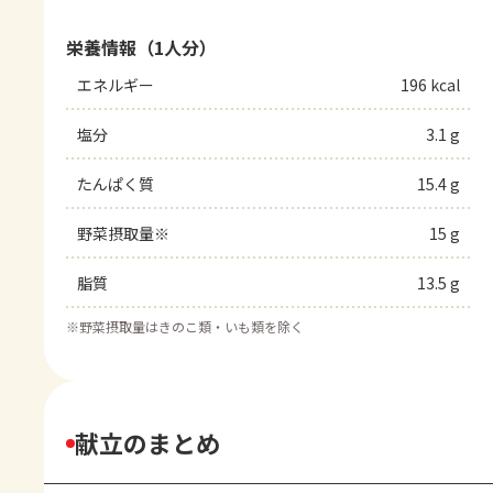
栄養情報（1人分）
エネルギー
196 kcal
塩分
3.1 g
たんぱく質
15.4 g
野菜摂取量※
15 g
脂質
13.5 g
※
野菜摂取量はきのこ類・いも類を除く
献立のまとめ