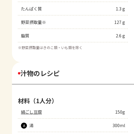
たんぱく質
1.3 g
野菜摂取量※
127 g
脂質
2.6 g
※
野菜摂取量はきのこ類・いも類を除く
汁物のレシピ
材料（1人分）
絹ごし豆腐
150g
湯
300ml
A