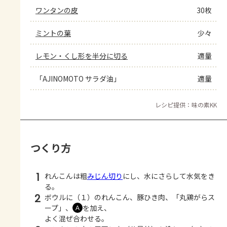
ワンタンの皮
30枚
ミントの葉
少々
レモン・くし形を半分に切る
適量
「AJINOMOTO サラダ油」
適量
レシピ提供：味の素KK
つくり方
1
れんこんは粗
みじん切り
にし、水にさらして水気をき
る。
2
ボウルに（１）のれんこん、豚ひき肉、「丸鶏がらス
ープ」、
を加え、
Ａ
よく混ぜ合わせる。