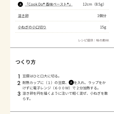
「Cook Do® 香味ペースト®」
12cm（8.5g）
A
溶き卵
1個分
小ねぎの小口切り
15g
レシピ提供：味の素KK
つくり方
1
豆腐はひと口大に切る。
2
耐熱カップに（１）の豆腐、
を入れ、ラップをか
Ａ
けずに電子レンジ（６００Ｗ）で２分加熱する。
3
溶き卵を円を描くように注いで軽く混ぜ、小ねぎを散
らす。