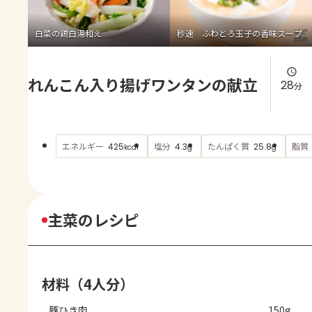
よくあるお問い合わせ
白菜の鶏白湯和え
秒速 ふわとろ玉子の香味スープ
お買い物
れんこん入り揚げワンタンの献立
AJINOMOTO PARK とは
28
分
エネルギー
塩分
たんぱく質
脂質
425
4.3
25.8
kcal
g
g
主菜のレシピ
材料（4人分）
豚ひき肉
150g