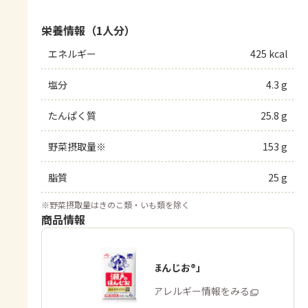
栄養情報（1人分）
エネルギー
425 kcal
塩分
4.3 g
たんぱく質
25.8 g
野菜摂取量※
153 g
脂質
25 g
※
野菜摂取量はきのこ類・いも類を除く
商品情報
「瀬戸のほんじお®」
商品・アレルギー情報をみる