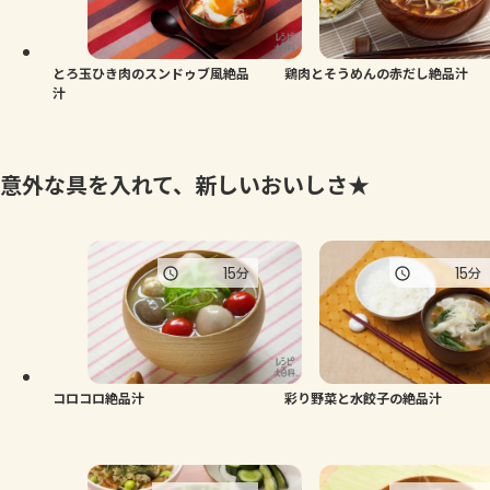
とろ玉ひき肉のスンドゥブ風絶品
鶏肉とそうめんの赤だし絶品汁
汁
意外な具を入れて、新しいおいしさ★
15
15
分
分
コロコロ絶品汁
彩り野菜と水餃子の絶品汁