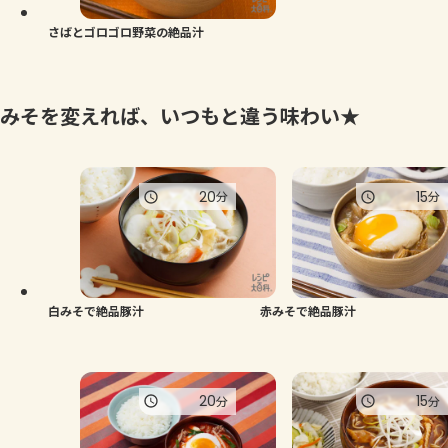
さばとゴロゴロ野菜の絶品汁
みそを変えれば、いつもと違う味わい★
20
15
分
分
白みそで絶品豚汁
赤みそで絶品豚汁
20
15
分
分