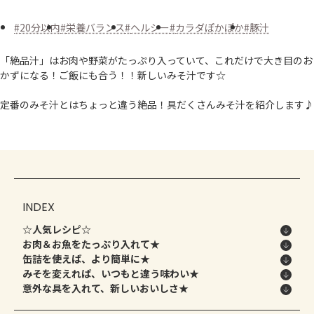
よくあるお問い合わせ
20分以内
栄養バランス
ヘルシー
カラダぽかぽか
豚汁
お買い物
「絶品汁」はお肉や野菜がたっぷり入っていて、これだけで大き目のお
かずになる！ご飯にも合う！！新しいみそ汁です☆
AJINOMOTO PARK とは
定番のみそ汁とはちょっと違う絶品！具だくさんみそ汁を紹介します♪
INDEX
☆人気レシピ☆
お肉＆お魚をたっぷり入れて★
缶詰を使えば、より簡単に★
みそを変えれば、いつもと違う味わい★
意外な具を入れて、新しいおいしさ★