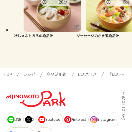
20
15
分
分
冷しゃぶとろろの絶品汁
ソーセージのかき玉絶品汁
TOP
レシピ
商品活用術
ほんだし®
「ほんだし®」で作る絶品汁
BACK TO TOP
LINE
X
Youtube
Pinterest
Instagram