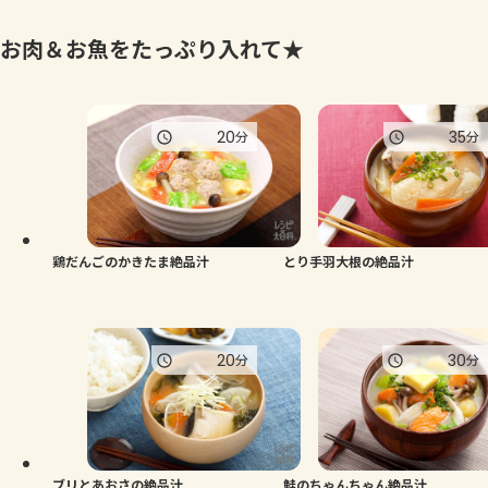
お肉＆お魚をたっぷり入れて★
20
35
分
分
鶏だんごのかきたま絶品汁
とり手羽大根の絶品汁
20
30
分
分
ブリとあおさの絶品汁
鮭のちゃんちゃん絶品汁