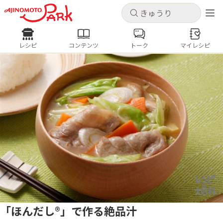
キャンセル
キャンセル
レシピ
コンテンツ
トーク
マイレシピ
レシピ
コンテンツ
ログインするとレシピを保存できます
ログイン
新規登録
人気の食材・レシピ
ホーム
きゅうり
なす
トマト
とうもろこし
ピーマン
みょうが
ゴーヤ
コンテンツ
レシピ
トーク
「ほんだし®」で作る絶品汁