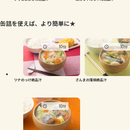
缶詰を使えば、より簡単に★
10
10
分
分
ツナのっけ絶品汁
さんまの蒲焼絶品汁
10
分