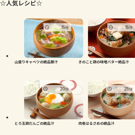
☆人気レシピ☆
15
15
分
分
山盛りキャベツの絶品豚汁
きのこと鶏の味噌バター絶品汁
20
25
分
分
とろ玉鶏だんごの絶品汁
肉巻はるさめの絶品汁