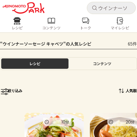
キャ
キャ
レシピ
コンテンツ
トーク
マイレシピ
レシピ
コンテンツ
ログインするとレシピを保存できます
"ウインナーソーセージ キャベツ"の人気レシピ
65件
ログイン
新規登録
人気の食材・レシピ
レシピ
コンテンツ
ホーム
きゅうり
なす
トマト
とうもろこし
ピーマン
みょうが
ゴーヤ
コンテンツ
絞り込み
人気順
レシピ
トーク
10
20
分
分