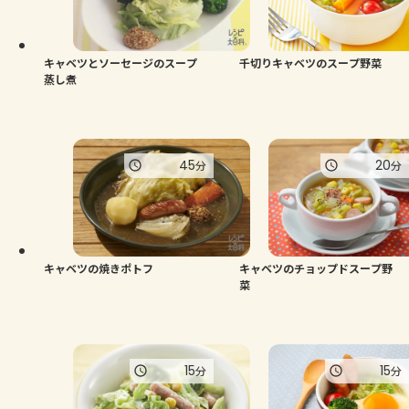
キャベツとソーセージのスープ
千切りキャベツのスープ野菜
蒸し煮
45
20
分
分
キャベツの焼きポトフ
キャベツのチョップドスープ野
菜
15
15
分
分