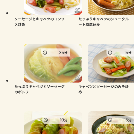
よくあるお問い合わせ
お買い物
ソーセージとキャベツのコンソ
たっぷりキャベツのシュークル
メ炒め
ート風煮込み
AJINOMOTO PARK とは
35
15
分
分
たっぷりキャベツとソーセージ
キャベツとソーセージのみそ炒
のポトフ
め
10
15
分
分