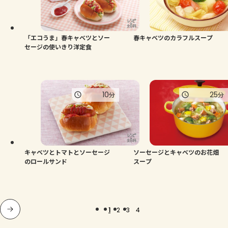
「エコうま」春キャベツとソー
春キャベツのカラフルスープ
セージの使いきり洋定食
10
25
分
分
キャベツとトマトとソーセージ
ソーセージとキャベツのお花畑
のロールサンド
スープ
1
2
3
4