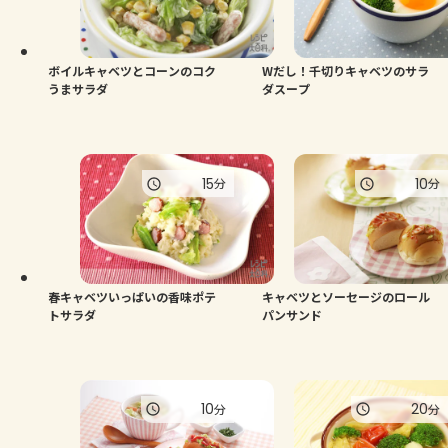
ボイルキャベツとコーンのコク
Wだし！千切りキャベツのサラ
うまサラダ
ダスープ
15
10
分
分
春キャベツいっぱいの香味ポテ
キャベツとソーセージのロール
トサラダ
パンサンド
10
20
分
分