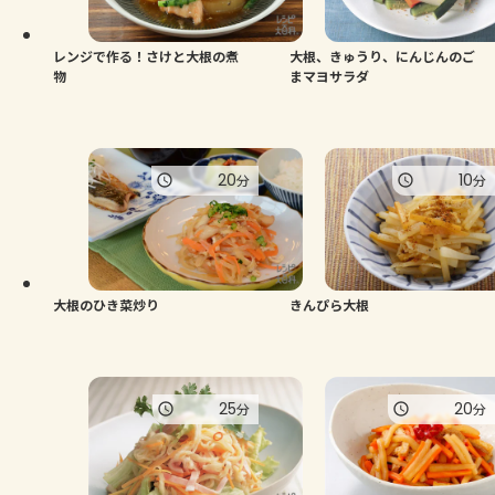
レンジで作る！さけと大根の煮
大根、きゅうり、にんじんのご
物
まマヨサラダ
20
10
分
分
大根のひき菜炒り
きんぴら大根
25
20
分
分