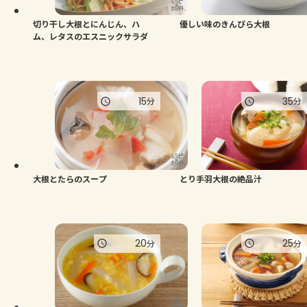
切り干し大根とにんじん、ハ
優しい味のきんぴら大根
ム、レタスのエスニックサラダ
15
35
分
分
大根とたらのスープ
とり手羽大根の絶品汁
20
25
分
分