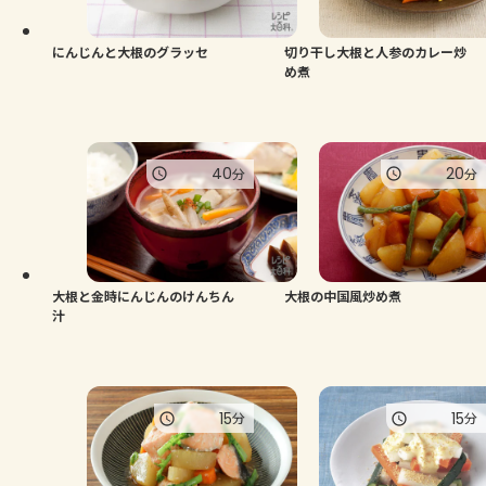
にんじんと大根のグラッセ
切り干し大根と人参のカレー炒
め煮
40
20
分
分
大根と金時にんじんのけんちん
大根の中国風炒め煮
汁
15
15
分
分