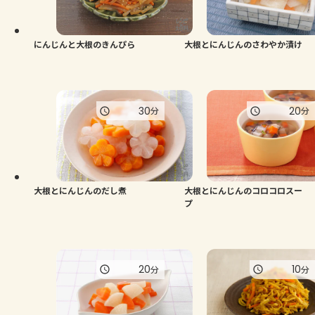
よくあるお問い合わせ
お買い物
にんじんと大根のきんぴら
大根とにんじんのさわやか漬け
AJINOMOTO PARK とは
30
20
分
分
大根とにんじんのだし煮
大根とにんじんのコロコロスー
プ
20
10
分
分