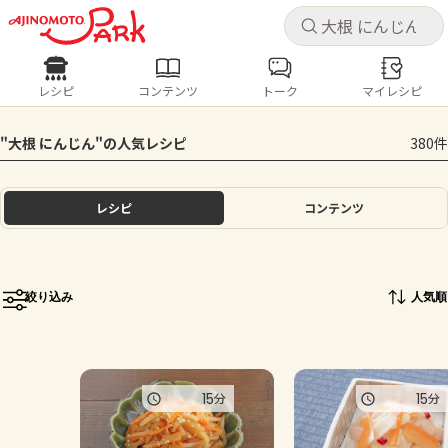
キャ
キャ
レシピ
コンテンツ
トーク
マイレシピ
レシピ
コンテンツ
ログインするとレシピを保存できます
"大根 にんじん"の人気レシピ
380件
ログイン
新規登録
人気の食材・レシピ
レシピ
コンテンツ
ホーム
きゅうり
なす
トマト
とうもろこし
ピーマン
みょうが
ゴーヤ
コンテンツ
絞り込み
人気順
レシピ
トーク
15
15
分
分