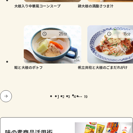
大根入り中華風コーンスープ
鶏大根の満腹さつま汁
25
15
分
分
鮭と大根のポトフ
帆立貝柱と大根のごまだれがけ
...
1
2
3
4
19
味の素商品活用術