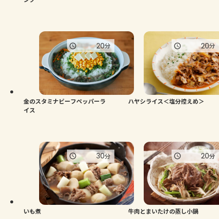
20
20
分
分
金のスタミナビーフペッパーラ
ハヤシライス＜塩分控えめ＞
イス
30
20
分
分
いも煮
牛肉とまいたけの蒸し小鍋