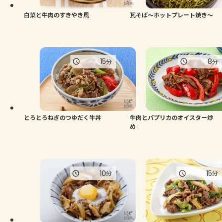
白菜と牛肉のすきやき風
瓦そば～ホットプレート焼き～
15
8
分
分
とろとろねぎのつゆだく牛丼
牛肉とパプリカのオイスター炒
め
10
15
分
分