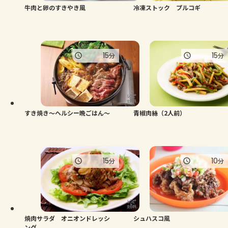
牛肉と卵のすきやき風
冷凍ストック プルコギ
15
15
分
分
すき焼き～ヘルシー晩ごはん～
青椒肉絲（2人前）
15
10
分
分
焼肉サラダ オニオンドレッシ
シュハスコ風
ング