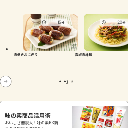
15
20
分
分
肉巻きおにぎり
青椒肉絲麺
1
2
味の素商品活用術
おいしさ無限大！味の素KK商