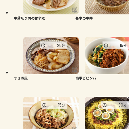
よくあるお問い合わせ
お買い物
牛薄切り肉の甘辛煮
基本の牛丼
AJINOMOTO PARK とは
25
15
分
分
すき煮風
簡単ビビンバ
15
30
分
分