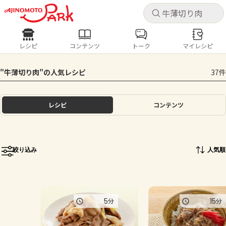
キャ
キャ
レシピ
コンテンツ
トーク
マイレシピ
レシピ
コンテンツ
ログインするとレシピを保存できます
"牛薄切り肉"の人気レシピ
37件
ログイン
新規登録
人気の食材・レシピ
レシピ
コンテンツ
ホーム
きゅうり
なす
トマト
とうもろこし
ピーマン
みょうが
ゴーヤ
コンテンツ
絞り込み
人気順
レシピ
トーク
5
15
分
分