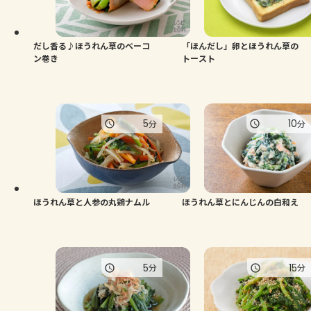
だし香る♪ほうれん草のベーコ
「ほんだし」卵とほうれん草の
ン巻き
トースト
5
10
分
分
ほうれん草と人参の丸鶏ナムル
ほうれん草とにんじんの白和え
5
15
分
分