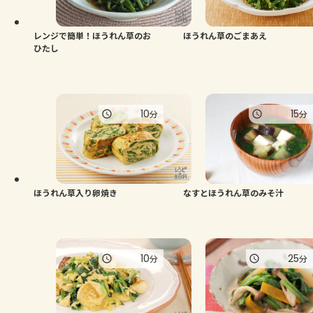
レンジで簡単！ほうれん草のお
ほうれん草のごまあえ
ひたし
10
15
分
分
ほうれん草入り卵焼き
なすとほうれん草のみそ汁
10
25
分
分