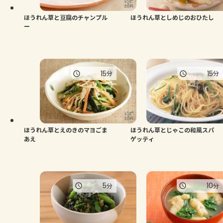
ほうれん草と豆腐のチャンプル
ほうれん草としめじのおひたし
ー
15
15
分
分
ほうれん草とえのきのマヨごま
ほうれん草とじゃこの和風スパ
あえ
ゲッティ
5
10
分
分