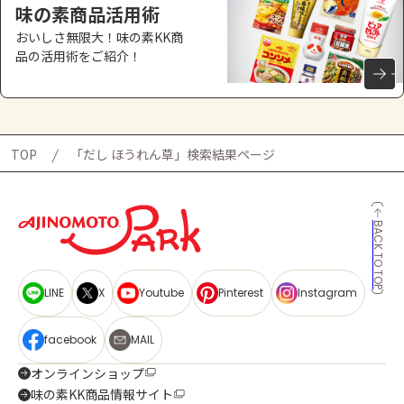
味の素商品活用術
おいしさ無限大！味の素KK商
品の活用術をご紹介！
TOP
「だし ほうれん草」検索結果ページ
BACK TO TOP
LINE
X
Youtube
Pinterest
Instagram
facebook
MAIL
オンラインショップ
味の素KK商品情報サイト