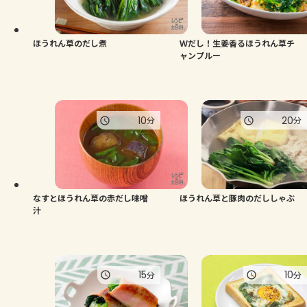
よくあるお問い合わせ
お買い物
ほうれん草のだし煮
Ｗだし！生姜香るほうれん草チ
ャンプルー
AJINOMOTO PARK とは
10
20
分
分
なすとほうれん草の赤だし味噌
ほうれん草と豚肉のだししゃぶ
汁
15
10
分
分