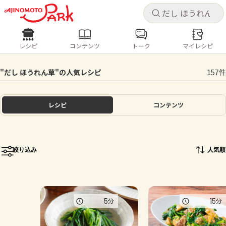
キャ
キャ
レシピ
コンテンツ
トーク
マイレシピ
レシピ
コンテンツ
ログインするとレシピを保存できます
"だし ほうれん草"の人気レシピ
157件
ログイン
新規登録
人気の食材・レシピ
レシピ
コンテンツ
ホーム
きゅうり
なす
トマト
とうもろこし
ピーマン
みょうが
ゴーヤ
コンテンツ
絞り込み
人気順
レシピ
トーク
5
15
分
分