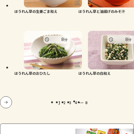
ほうれん草の生姜ごま和え
ほうれん草と油揚げのみそ汁
8
8
分
分
ほうれん草のおひたし
ほうれん草の白和え
...
1
2
3
4
8