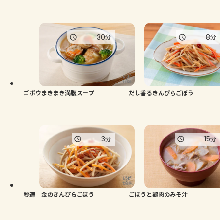
30
8
分
分
ゴボウまきまき満腹スープ
だし香るきんぴらごぼう
3
15
分
分
秒速 金のきんぴらごぼう
ごぼうと鶏肉のみそ汁