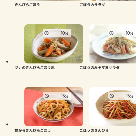
きんぴらごぼう
ごぼうのサラダ
10
10
分
分
ツナのきんぴらごぼう風
ごぼうのみそマヨサラダ
15
15
分
分
甘からきんぴらごぼう
ごぼうのきんぴら