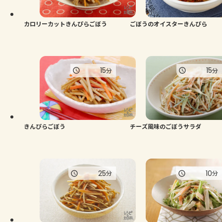
カロリーカットきんぴらごぼう
ごぼうのオイスターきんぴら
15
15
分
分
きんぴらごぼう
チーズ風味のごぼうサラダ
25
10
分
分