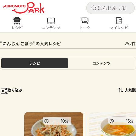
キャ
キャ
レシピ
コンテンツ
トーク
マイレシピ
レシピ
コンテンツ
ログインするとレシピを保存できます
"にんじん ごぼう"の人気レシピ
252件
ログイン
新規登録
人気の食材・レシピ
レシピ
コンテンツ
ホーム
きゅうり
なす
トマト
とうもろこし
ピーマン
みょうが
ゴーヤ
コンテンツ
絞り込み
人気順
レシピ
トーク
10
15
分
分