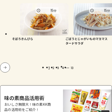
15
15
分
分
そぼろきんぴら
ごぼうとじゃがいものマヨマス
タードサラダ
...
1
2
3
4
13
味の素商品活用術
おいしさ無限大！味の素KK商
品の活用術をご紹介！