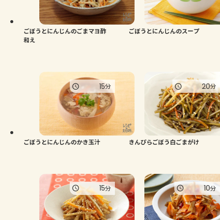
よくあるお問い合わせ
お買い物
ごぼうとにんじんのごまマヨ酢
ごぼうとにんじんのスープ
和え
AJINOMOTO PARK とは
15
20
分
分
ごぼうとにんじんのかき玉汁
きんぴらごぼう白ごまがけ
15
10
分
分