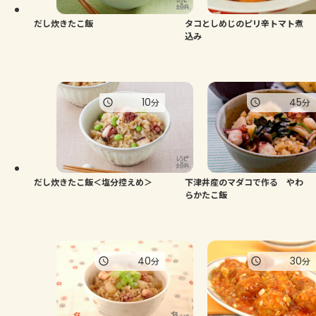
だし炊きたこ飯
タコとしめじのピリ辛トマト煮
込み
10
45
分
分
だし炊きたこ飯＜塩分控えめ＞
下津井産のマダコで作る やわ
らかたこ飯
40
30
分
分