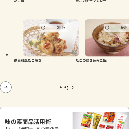
たこ飯
たこのキーマカレー
35
5
分
分
納豆和風たこ焼き
たこの炊き込みご飯
1
2
味の素商品活用術
おいしさ無限大！味の素KK商