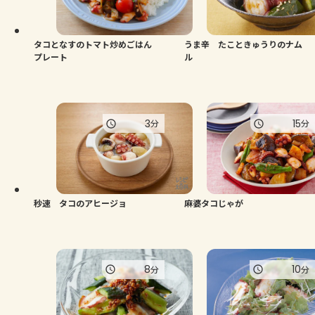
よくあるお問い合わせ
お買い物
タコとなすのトマト炒めごはん
うま辛 たこときゅうりのナム
プレート
ル
AJINOMOTO PARK とは
3
15
分
分
秒速 タコのアヒージョ
麻婆タコじゃが
8
10
分
分