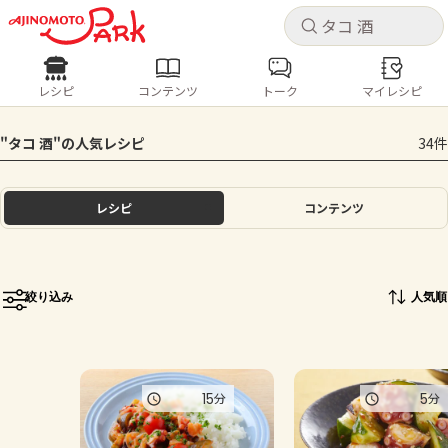
キャ
キャ
レシピ
コンテンツ
トーク
マイレシピ
レシピ
コンテンツ
ログインするとレシピを保存できます
"タコ 酒"の人気レシピ
34件
ログイン
新規登録
人気の食材・レシピ
レシピ
コンテンツ
ホーム
きゅうり
なす
トマト
とうもろこし
ピーマン
みょうが
ゴーヤ
コンテンツ
絞り込み
人気順
レシピ
トーク
15
5
分
分