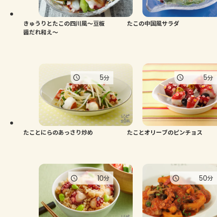
きゅうりとたこの四川風～豆板
たこの中国風サラダ
醤だれ和え～
5
5
分
分
たことにらのあっさり炒め
たことオリーブのピンチョス
10
50
分
分