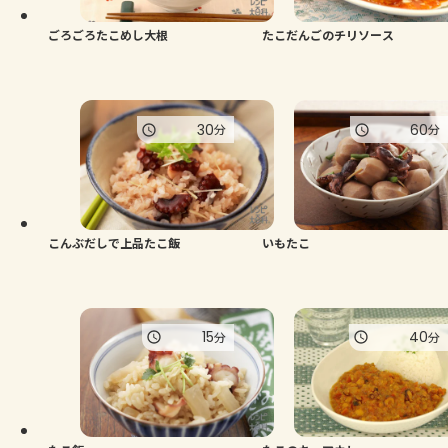
ごろごろたこめし大根
たこだんごのチリソース
30
60
分
分
こんぶだしで上品たこ飯
いもたこ
15
40
分
分