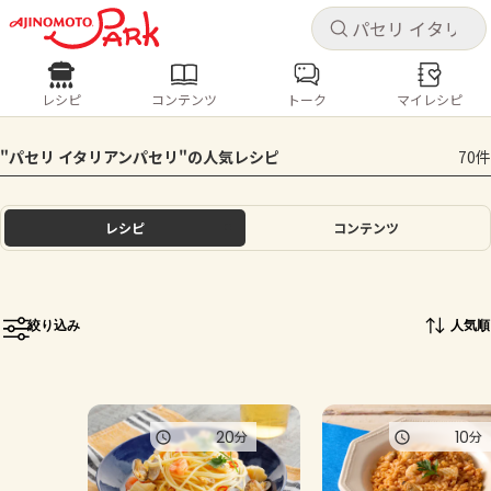
キャ
キャ
レシピ
コンテンツ
トーク
マイレシピ
レシピ
コンテンツ
ログインするとレシピを保存できます
"パセリ イタリアンパセリ"の人気レシピ
70件
ログイン
新規登録
人気の食材・レシピ
レシピ
コンテンツ
ホーム
きゅうり
なす
トマト
とうもろこし
ピーマン
みょうが
ゴーヤ
コンテンツ
絞り込み
人気順
レシピ
トーク
20
10
分
分