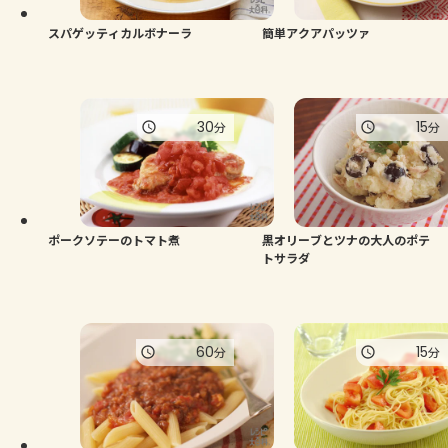
スパゲッティカルボナーラ
簡単アクアパッツァ
30
15
分
分
ポークソテーのトマト煮
黒オリーブとツナの大人のポテ
トサラダ
60
15
分
分