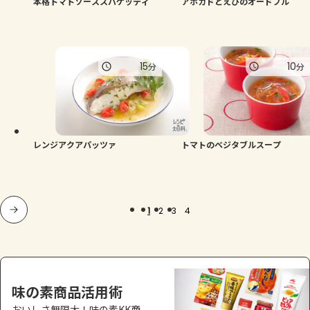
本格トマトソーススパゲッティ
アボカドとえびのオードブル
15
10
分
分
レンジアクアパッツァ
トマトのベジタブルスープ
1
2
3
4
味の素商品活用術
おいしさ無限大！味の素KK商