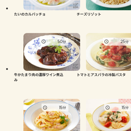
たいのカルパッチョ
チーズリゾット
50
25
分
分
牛かたまり肉の濃厚ワイン煮込
トマトとアスパラの冷製パスタ
み
15
15
分
分