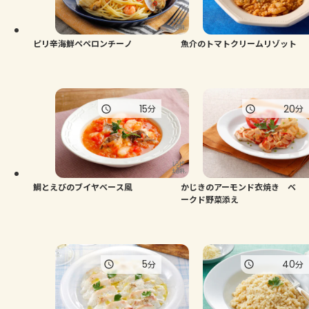
よくあるお問い合わせ
お買い物
ピリ辛海鮮ペペロンチーノ
魚介のトマトクリームリゾット
AJINOMOTO PARK とは
15
20
分
分
鯛とえびのブイヤベース風
かじきのアーモンド衣焼き ベ
ークド野菜添え
5
40
分
分