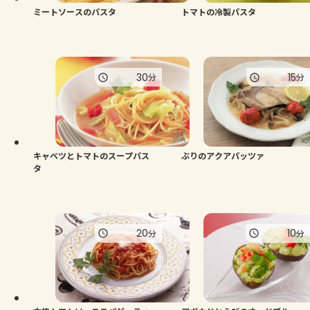
ミートソースのパスタ
トマトの冷製パスタ
30
15
分
分
キャベツとトマトのスープパス
ぶりのアクアパッツァ
タ
20
10
分
分