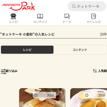
キャ
キャ
レシピ
コンテンツ
トーク
マイレシピ
レシピ
コンテンツ
ログインするとレシピを保存できます
"ホットケーキ 小麦粉"の人気レシピ
20件
ログイン
新規登録
人気の食材・レシピ
レシピ
コンテンツ
ホーム
きゅうり
なす
トマト
とうもろこし
ピーマン
みょうが
ゴーヤ
コンテンツ
絞り込み
人気順
レシピ
トーク
30
20
分
分