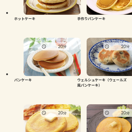
よくあるお問い合わせ
お買い物
ホットケーキ
手作りパンケーキ
AJINOMOTO PARK とは
20
20
分
分
パンケーキ
ウェルシュケーキ（ウェールズ
風パンケーキ）
20
20
分
分