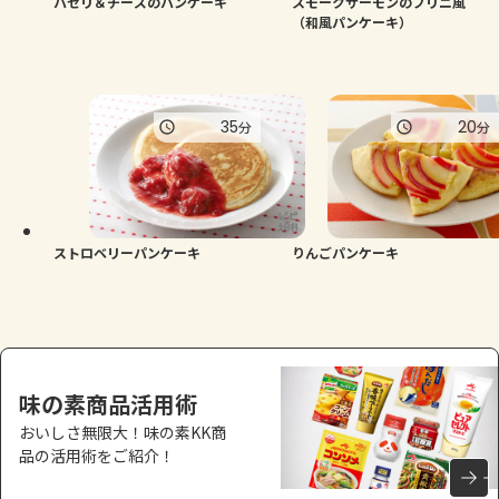
パセリ＆チーズのパンケーキ
スモークサーモンのブリニ風
（和風パンケーキ）
35
20
分
分
ストロベリーパンケーキ
りんごパンケーキ
味の素商品活用術
おいしさ無限大！味の素KK商
品の活用術をご紹介！