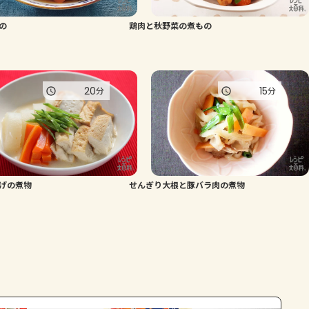
の
鶏肉と秋野菜の煮もの
20
15
分
分
げの煮物
せんぎり大根と豚バラ肉の煮物