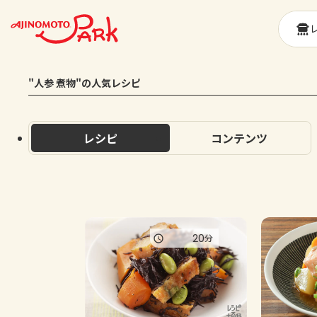
"人参 煮物"の人気レシピ
レシピ
コンテンツ
20
分