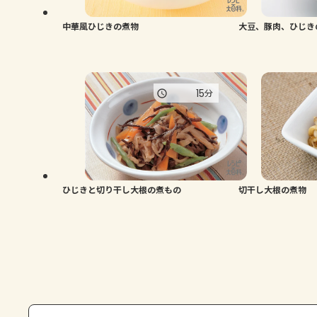
中華風ひじきの煮物
大豆、豚肉、ひじき
15
分
ひじきと切り干し大根の煮もの
切干し大根の煮物