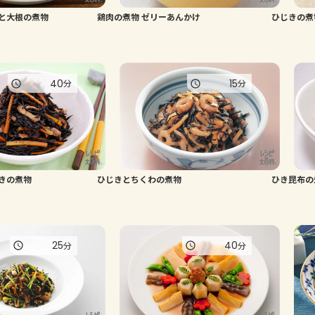
と大根の煮物
鶏肉の煮物 ゼリーあんかけ
ひじきの煮
40
15
分
分
きの煮物
ひじきとちくわの煮物
ひき昆布の
25
40
分
分