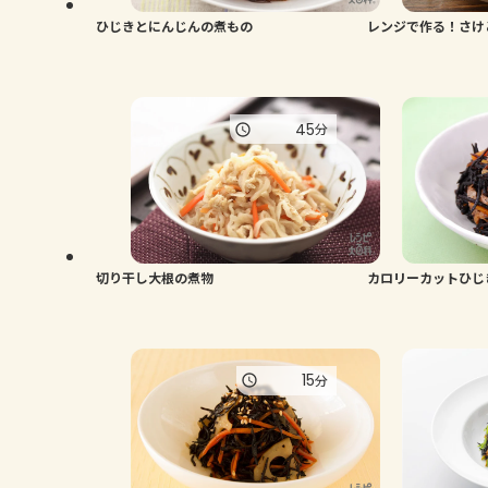
ひじきとにんじんの煮もの
レンジで作る！さけ
45
分
切り干し大根の煮物
カロリーカットひじ
15
分