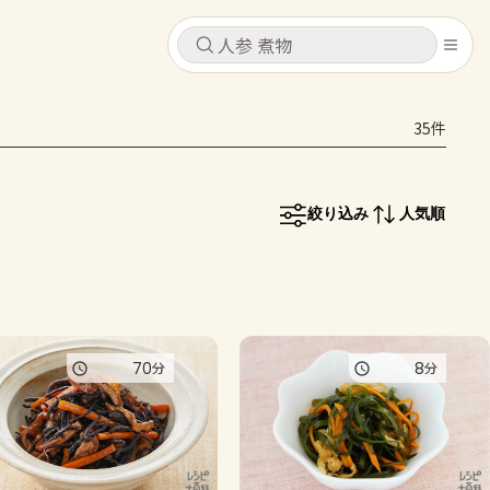
キャンセル
キャンセル
35件
シピ
コンテンツ
ログインするとレシピを保存できます
ログイン
新規登録
絞り込み
人気順
レシピ
ホーム
なす
トマト
とうもろこし
ピーマン
みょうが
コンテンツ
70
8
分
分
レシピ
トーク