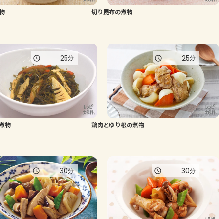
物
切り昆布の煮物
よくあるお問い合わせ
お買い物
25
25
分
分
AJINOMOTO PARK とは
煮物
鶏肉とゆり根の煮物
30
30
分
分