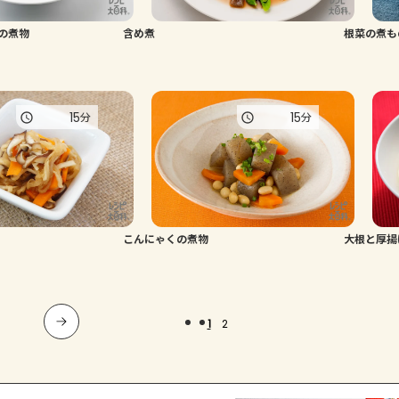
の煮物
含め煮
根菜の煮も
15
15
分
分
こんにゃくの煮物
大根と厚揚
1
2