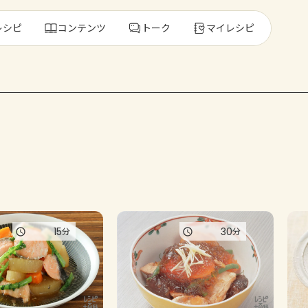
レシピ
コンテンツ
トーク
マイレシピ
レ
人気の食材・
きゅうり
ゴーヤ
15
30
分
分